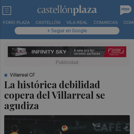
FORO PLAZA
CASTELLÓN
VILA-REAL
COMARCAS
COM
+ Seguir en Google
Villarreal CF
La histórica debilidad
copera del Villarreal se
agudiza