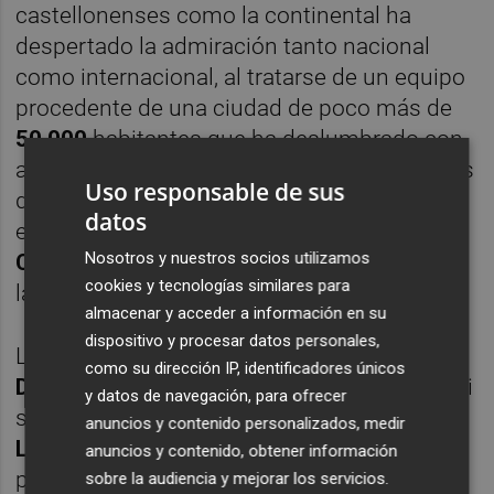
castellonenses como la continental ha
despertado la admiración tanto nacional
como internacional, al tratarse de un equipo
procedente de una ciudad de poco más de
50.000
habitantes que ha deslumbrado con
actuaciones sobresalientes ante los grandes
Uso responsable de sus
del fútbol español y europeo, pero que, sin
datos
embargo, se diluye cuando debe afrontar la
Nosotros y nuestros socios utilizamos
Copa del Rey
, en la que su mayor logro son
cookies y tecnologías similares para
las semifinales de
2015
.
almacenar y acceder a información en su
dispositivo y procesar datos personales,
La eliminación ante un rival de
Segunda
como su dirección IP, identificadores únicos
División
de este
miércoles
choca aún más si
y datos de navegación, para ofrecer
se tiene en cuenta la trayectoria actual en
anuncios y contenido personalizados, medir
Liga
de un
Villarreal
que es
tercero
y ocupa
anuncios y contenido, obtener información
plaza para volver a disputar la próxima
sobre la audiencia y mejorar los servicios.