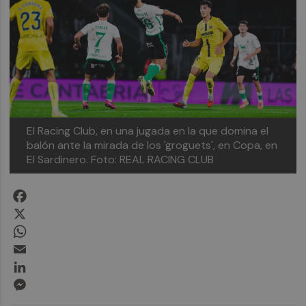
El Racing Club, en una jugada en la que domina el
balón ante la mirada de los 'groguets', en Copa, en
El Sardinero.
Foto: REAL RACING CLUB
Facebook
X
WhatsApp
Email
LinkedIn
Messenger