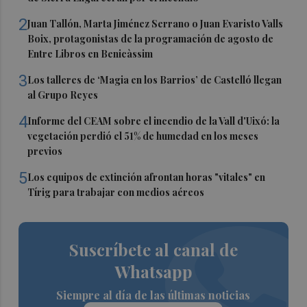
2
Juan Tallón, Marta Jiménez Serrano o Juan Evaristo Valls
Boix, protagonistas de la programación de agosto de
Entre Libros en Benicàssim
3
Los talleres de ‘Magia en los Barrios’ de Castelló llegan
al Grupo Reyes
4
Informe del CEAM sobre el incendio de la Vall d'Uixó: la
vegetación perdió el 51% de humedad en los meses
previos
5
Los equipos de extinción afrontan horas "vitales" en
Tírig para trabajar con medios aéreos
Suscríbete al canal de
Whatsapp
Siempre al día de las últimas noticias