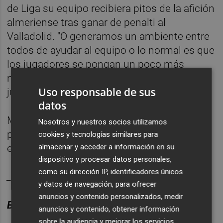
de Liga su equipo recibiera pitos de la afición
almeriense tras ganar de penalti al
Valladolid. "O generamos un ambiente entre
todos de ayudar al equipo o lo normal es que
los jugadores se pongan un poco más
nerviosos. Parece que no nos haga ilusión
Uso responsable de sus
jugar un
play off
y me parece sorprendente".
datos
Mientras tanto, la afición del Castellón ya
Nosotros y nuestros socios utilizamos
prepara otro recibimiento al autobús del
cookies y tecnologías similares para
equipo este sábado, en el SkyFi Castalia.
almacenar y acceder a información en su
dispositivo y procesar datos personales,
como su dirección IP, identificadores únicos
________
y datos de navegación, para ofrecer
anuncios y contenido personalizados, medir
BOLET
Í
N DEPORTES CASTELL
ÓN PLAZA.
anuncios y contenido, obtener información
sobre la audiencia y mejorar los servicios.