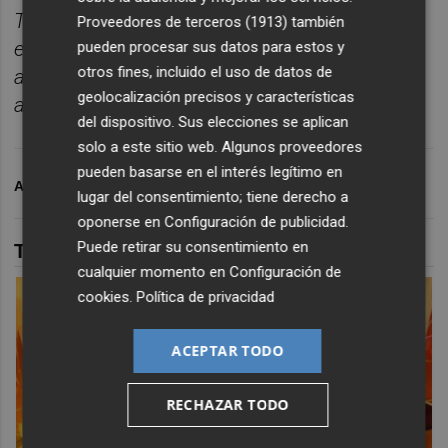
Toda la información deportiva de la provincia,
Proveedores de terceros (1913)
también
enviada cada d
í
a a tu correo para seguir la
pueden procesar sus datos para estos y
otros fines, incluido el uso de datos de
actualidad sin depender de
geolocalización precisos y características
algoritmos.
Suscr
í
bete
gratis al bolet
í
n aqu
í.
del dispositivo. Sus elecciones se aplican
solo a este sitio web. Algunos proveedores
pueden basarse en el interés legítimo en
ARCHIVADO EN
CD CASTELLÓN
lugar del consentimiento; tiene derecho a
oponerse en
Configuración de publicidad
.
Puede retirar su consentimiento en
TAMBIÉN TE PUEDE INTERESAR
cualquier momento en
Configuración de
cookies
.
Política de privacidad
ACEPTAR TODO
RECHAZAR TODO