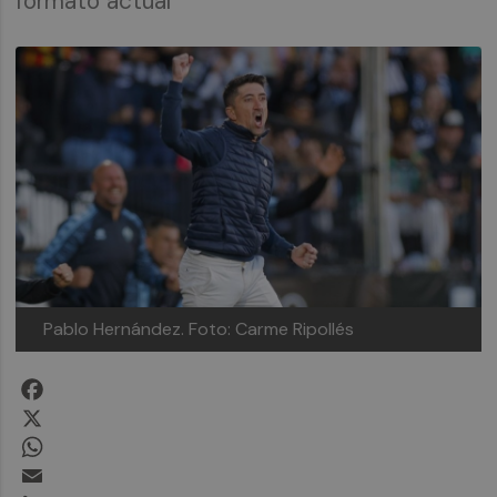
formato actual
Pablo Hernández.
Foto: Carme Ripollés
Facebook
X
WhatsApp
Email