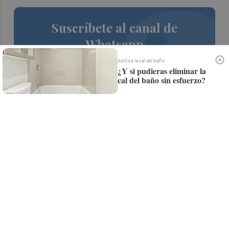
Suscríbete al canal de
Whatsapp
Siempre al día de las últimas noticias
Adiós a la cal del baño
¿Y si pudieras eliminar la
¡Quiero suscribirme!
cal del baño sin esfuerzo?