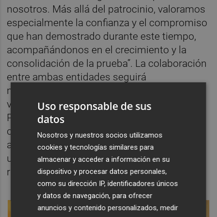
nosotros. Más allá del patrocinio, valoramos
especialmente la confianza y el compromiso
que han demostrado durante este tiempo,
acompañándonos en el crecimiento y la
consolidación de la prueba”. La colaboración
entre ambas entidades seguirá
materializándose en diferentes acciones
vinculadas a la celebración de FUGA
Uso responsable de sus
Penyagolosa Trails, una prueba que reúne
datos
cada año a miles de corredores y
Nosotros y nuestros socios utilizamos
acompañantes y que se ha convertido en
cookies y tecnologías similares para
una de las principales referentes del trail
almacenar y acceder a información en su
running nacional.
dispositivo y procesar datos personales,
como su dirección IP, identificadores únicos
y datos de navegación, para ofrecer
anuncios y contenido personalizados, medir