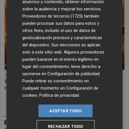
anuncios y contenido, obtener información
sobre la audiencia y mejorar los servicios.
Proveedores de terceros (1725)
también
pueden procesar sus datos para estos y
otros fines, incluido el uso de datos de
geolocalización precisos y características
del dispositivo. Sus elecciones se aplican
solo a este sitio web. Algunos proveedores
pueden basarse en el interés legítimo en
lugar del consentimiento; tiene derecho a
oponerse en
Configuración de publicidad
.
COREPUNK MMORPG
Un verdadero MMORPG de la vieja escuela ¡Cómo los
Puede retirar su consentimiento en
de antes, pero mejor!
cualquier momento en
Configuración de
cookies
.
Política de privacidad
ACEPTAR TODO
________
BOLET
Í
N
DEPORTES
CASTELL
ÓN
PLAZA.
RECHAZAR TODO