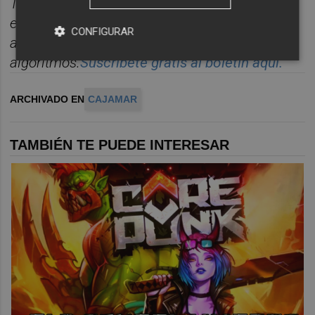
Toda la información deportiva de la provincia,
enviada cada d
í
a a tu correo para seguir la
CONFIGURAR
actualidad sin depender de
algoritmos.
Suscr
í
bete
gratis al
bolet
í
n
aqu
í
.
ARCHIVADO EN
CAJAMAR
TAMBIÉN TE PUEDE INTERESAR