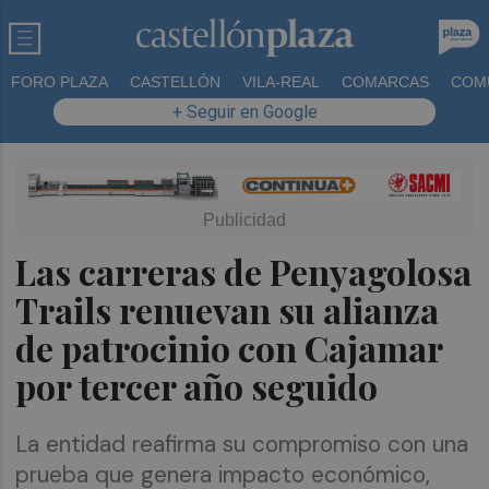
FORO PLAZA
CASTELLÓN
VILA-REAL
COMARCAS
COM
+ Seguir en Google
Las carreras de Penyagolosa
Trails renuevan su alianza
de patrocinio con Cajamar
por tercer año seguido
La entidad reafirma su compromiso con una
prueba que genera impacto económico,