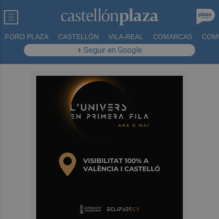
FORO PLAZA
CASTELLÓN
VILA-REAL
COMARCAS
COM
+ Seguir en Google