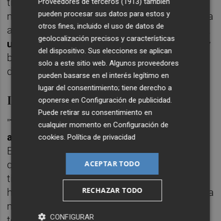
tres victorias y un empate. Cierto es que ha
Proveedores de terceros (1913)
también
pueden procesar sus datos para estos y
mejorado mucho sus registros ahora de cara
otros fines, incluido el uso de datos de
a final de temporada. Sabemos que
vamos a
geolocalización precisos y características
un campo difícil
, frente a un equipo con muy
del dispositivo. Sus elecciones se aplican
buena dinámica en la últimas jornadas", ha
solo a este sitio web. Algunos proveedores
dicho el asturiano.
pueden basarse en el interés legítimo en
lugar del consentimiento; tiene derecho a
Lo que resta de temporada
oponerse en
Configuración de publicidad
.
Puede retirar su consentimiento en
"
Tenemos la obligación de seguir rindiendo
cualquier momento en
Configuración de
al máximo
y la ilusión de quedar terceros.
cookies
.
Política de privacidad
Eso es por lo que tenemos que luchar,
quedan dos semanas de trabajo y muy poco
ACEPTAR TODO
tiempo para redondear la tercera posición",
RECHAZAR TODO
ha querido aclarar el técnico al respecto de la
manera de encarar la recta final de la
CONFIGURAR
temporada.