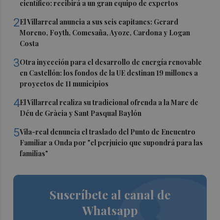
científico: recibirá a un gran equipo de expertos
2
El Villarreal anuncia a sus seis capitanes: Gerard
Moreno, Foyth, Comesaña, Ayoze, Cardona y Logan
Costa
3
Otra inyección para el desarrollo de energía renovable
en Castellón: los fondos de la UE destinan 19 millones a
proyectos de 11 municipios
4
El Villarreal realiza su tradicional ofrenda a la Mare de
Déu de Gràcia y Sant Pasqual Baylón
5
Vila-real denuncia el traslado del Punto de Encuentro
Familiar a Onda por "el perjuicio que supondrá para las
familias"
Suscríbete al canal de
Whatsapp