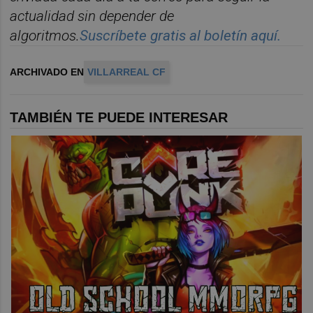
actualidad sin depender de
algoritmos.
Suscr
í
bete
gratis al bolet
í
n aqu
í.
ARCHIVADO EN
VILLARREAL CF
TAMBIÉN TE PUEDE INTERESAR