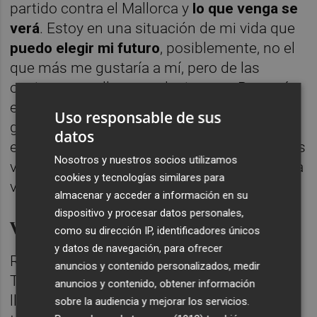
partido contra el Mallorca y
lo que venga se
verá
. Estoy en una situación de mi vida que
puedo elegir mi futuro
, posiblemente, no el
que más me gustaría a mí, pero de las
opciones que lleguen, elegiremos. Para mí
es mucho más difícil elegir que entrenar. Me
Uso responsable de sus
gusta dirigir, pero cuando no estás
datos
entrenando, la paciencia y el análisis son dos
Nosotros y nuestros socios utilizamos
valores que no debo olvidar porque si alguna
cookies y tecnologías similares para
vez no le dí esa importancia, me equivoqué".
almacenar y acceder a información en su
dispositivo y procesar datos personales,
Visita al Mallorca
como su dirección IP, identificadores únicos
y datos de navegación, para ofrecer
Respecto al partido del domingo, García
anuncios y contenido personalizados, medir
Toral, se ha mostrado cauto. "El Mallorca
anuncios y contenido, obtener información
lleva de los últimos cuatro partidos en casa
sobre la audiencia y mejorar los servicios.