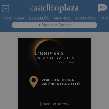
FORO PLAZA
CASTELLÓN
VILA-REAL
COMARCAS
COM
+ Seguir en Google