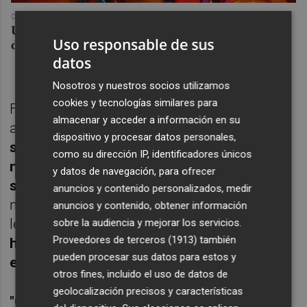
COREPUNK MMORPG
Un verdadero MMORPG de la vieja escuela ¡Cómo los
Uso responsable de sus
de antes, pero mejor!
datos
Nosotros y nuestros socios utilizamos
cookies y tecnologías similares para
Felipe Moreno escenificó el momento
almacenar y acceder a información en su
acompañado del ya ex futbolista.
"Dejo de
dispositivo y procesar datos personales,
ser presidente del club. Pedro León será el
como su dirección IP, identificadores únicos
nuevo presidente y yo seguiré
y datos de navegación, para ofrecer
supervisando el club en el día a día"
,
anuncios y contenido personalizados, medir
manifestó en un acto convocado bajo el
anuncios y contenido, obtener información
lema
'Disfrutemos del presente caminando
sobre la audiencia y mejorar los servicios.
Proveedores de terceros (1913)
también
hacia el futuro'
y que se celebró
en el
pueden procesar sus datos para estos y
estadio Enrique Roca
.
otros fines, incluido el uso de datos de
geolocalización precisos y características
"Cuando finalice el ejercicio económico