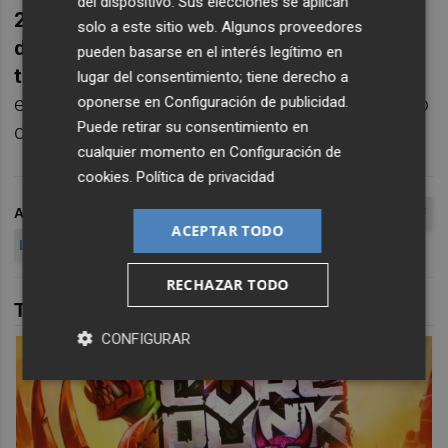
del dispositivo. Sus elecciones se aplican
2025/2026 el Murcia habrá llegado al punto
solo a este sitio web. Algunos proveedores
de equilibrio. Será nuestra primera
pueden basarse en el interés legítimo en
temporada sin pérdidas"
, declaró también el
lugar del consentimiento; tiene derecho a
empresario cordobés, accionista mayoritario
oponerse en
Configuración de publicidad
.
Puede retirar su consentimiento en
del club desde 2023.
cualquier momento en
Configuración de
cookies
.
Política de privacidad
ARCHIVADO EN
FÚTBOL
REAL MURCIA CF
PRIMERA RFEF
ACEPTAR TODO
LEON
RECHAZAR TODO
TAMBIÉN TE PUEDE INTERESAR
CONFIGURAR