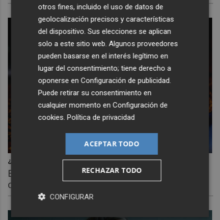
otros fines, incluido el uso de datos de
geolocalización precisos y características
del dispositivo. Sus elecciones se aplican
solo a este sitio web. Algunos proveedores
pueden basarse en el interés legítimo en
lugar del consentimiento; tiene derecho a
oponerse en
Configuración de publicidad
.
Puede retirar su consentimiento en
cualquier momento en
Configuración de
cookies
.
Política de privacidad
ACEPTAR TODO
¿Sabías que existen?
RECHAZAR TODO
Estas criaturas existen y parecen sacadas de
otro planeta
CONFIGURAR