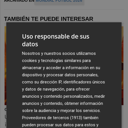
ARCHIVADO EN
MUNDIAL FÚTBOL 2026
TAMBIÉN TE PUEDE INTERESAR
Uso responsable de sus
datos
Nosotros y nuestros socios utilizamos
cookies y tecnologías similares para
almacenar y acceder a información en su
dispositivo y procesar datos personales,
como su dirección IP, identificadores únicos
y datos de navegación, para ofrecer
anuncios y contenido personalizados, medir
anuncios y contenido, obtener información
Corepunk MMORPG
sobre la audiencia y mejorar los servicios.
Un verdadero MMORPG de la vieja escuela
Proveedores de terceros (1913)
también
¡Cómo los de antes, pero mejor!
pueden procesar sus datos para estos y