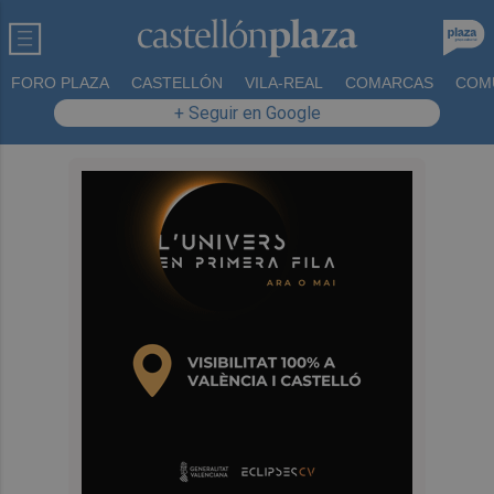
FORO PLAZA
CASTELLÓN
VILA-REAL
COMARCAS
COM
+ Seguir en Google