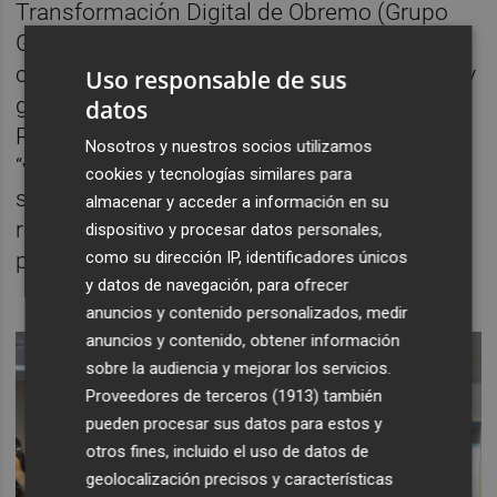
Transformación Digital de Obremo (Grupo
Gimeno),
hizo hincapié en la necesidad de
contar “con técnicos que sepan de negocio y
Uso responsable de sus
gestores que entiendan de tecnología”.
datos
Rozas se mostró persuadido de que la IA
Nosotros y nuestros socios utilizamos
“viene a potenciar a las personas, no a
cookies y tecnologías similares para
sustituirlas” y se refirió a los datos “como un
almacenar y acceder a información en su
reto, porque primero hay que obtenerlos,
dispositivo y procesar datos personales,
pero luego también hay que compartirlos”.
como su dirección IP, identificadores únicos
y datos de navegación, para ofrecer
anuncios y contenido personalizados, medir
anuncios y contenido, obtener información
sobre la audiencia y mejorar los servicios.
Proveedores de terceros (1913)
también
pueden procesar sus datos para estos y
otros fines, incluido el uso de datos de
geolocalización precisos y características