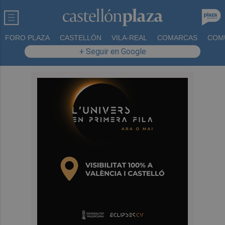
FORO PLAZA
CASTELLÓN
VILA-REAL
COMARCAS
COM
+ Seguir en Google