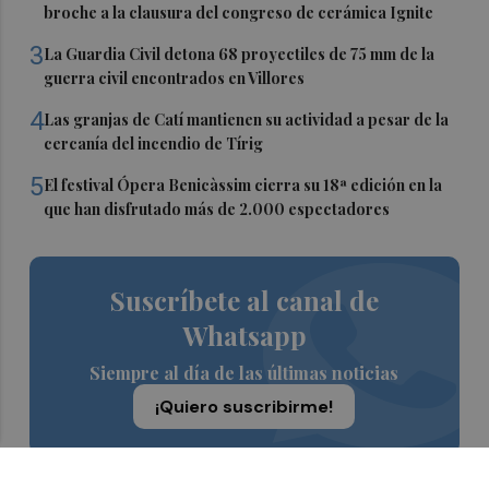
broche a la clausura del congreso de cerámica Ignite
3
La Guardia Civil detona 68 proyectiles de 75 mm de la
guerra civil encontrados en Villores
4
Las granjas de Catí mantienen su actividad a pesar de la
cercanía del incendio de Tírig
5
El festival Ópera Benicàssim cierra su 18ª edición en la
que han disfrutado más de 2.000 espectadores
Suscríbete al canal de
Whatsapp
Siempre al día de las últimas noticias
¡Quiero suscribirme!