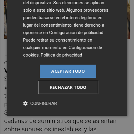
del dispositivo. Sus elecciones se aplican
solo a este sitio web. Algunos proveedores
pueden basarse en el interés legítimo en
lugar del consentimiento; tiene derecho a
oponerse en
Configuración de publicidad
.
Puede retirar su consentimiento en
cualquier momento en
Configuración de
La última ponencia de la mañana
cookies
.
Política de privacidad
correspondió a
Miguel Ángel Sánchez
Valero
, director Senior en Global Sourcing
ACEPTAR TODO
Strategy de Walmart (entrevistado ayer por
Valencia Plaza
), quien analizó las
RECHAZAR TODO
transformaciones estratégicas en logística
para impulsar objetivos comerciales. Según
CONFIGURAR
Sánchez, “llevamos 30 años optimizando
cadenas de suministros que se asientan
sobre supuestos inestables, y las