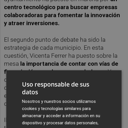
centro tecnológico para buscar empresas
colaboradoras para fomentar la innovación
y atraer inversiones.
El segundo punto de debate ha sido la
estrategia de cada municipio. En esta
cuestión, Vicenta Ferrer ha puesto sobre la
mesa
la importancia de contar con vías de
financiación para los emprendedores.
Y
dentro de estas posibilidades, ha explicado
Uso responsable de sus
que desde su área municipal se ha puesto
datos
en marcha un marketplace para el comercio
Nosotros y nuestros socios utilizamos
de Gandia.
cookies y tecnologías similares para
almacenar y acceder a información en su
Ibáñez, de Elda, ha indicado que su área ha
dispositivo y procesar datos personales,
trabajado con las organizaciones