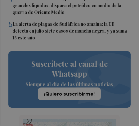
graneles líquidos: dispara el petróleo en medio de la
guerra de Oriente Medio
5
La alerta de plagas de Sudáfrica no amaina: la UE
detecta en julio siete casos de mancha negra, y ya suma
15 este año
Suscríbete al canal de
Whatsapp
Siempre al día de las últimas noticias
¡Quiero suscribirme!