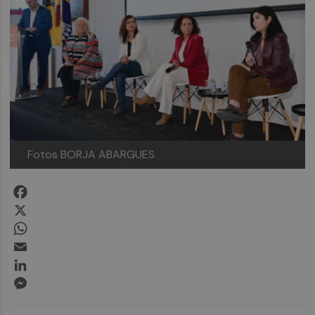
Fotos BORJA ABARGUES
Facebook
X
WhatsApp
Email
LinkedIn
Messenger