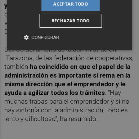
ACEPTAR TODO
y contar con un agente de la innovación
, lo
que le ha permitido conseguir fondos
RECHAZAR TODO
europeos para desarrollar la plataforma de
Destino Turístico Inteligente.
CONFIGURAR
Dentro del ámbito de la administración,
Tarazona, de las federación de cooperativas,
también
ha coincidido en que el papel de la
administración es importante si rema en la
misma dirección que el emprendedor y le
ayuda a agilizar todos los trámites
. "Hay
muchas trabas para el emprendedor y si no
hay sintonía con la administración, todo es
lento y dificultoso", ha resumido.