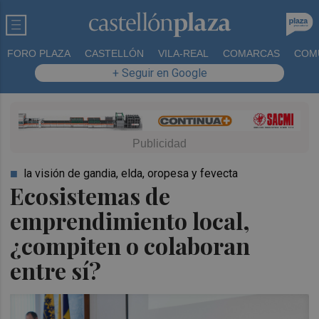
FORO PLAZA
CASTELLÓN
VILA-REAL
COMARCAS
COM
+ Seguir en Google
la visión de gandia, elda, oropesa y fevecta
Ecosistemas de
emprendimiento local,
¿compiten o colaboran
entre sí?