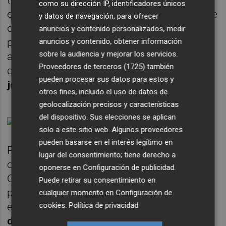
como su dirección IP, identificadores únicos
empresariales de la ciudad con el objetivo de
y datos de navegación, para ofrecer
que se profesionalicen, Elda también ha
anuncios y contenido personalizados, medir
puesto en marcha en estos años muchas
anuncios y contenido, obtener información
sobre la audiencia y mejorar los servicios.
ayudas y ha aplicado un proyecto
Proveedores de terceros (1725)
también
de
formación dirigido, sobre todo, a los
pueden procesar sus datos para estos y
jóvenes empresarios y emprendedores.
otros fines, incluido el uso de datos de
geolocalización precisos y características
del dispositivo. Sus elecciones se aplican
solo a este sitio web. Algunos proveedores
pueden basarse en el interés legítimo en
Pero además de estrategias , hay
lugar del consentimiento; tiene derecho a
obstáculos, como indicado De Moya, de
oponerse en
Configuración de publicidad
.
Oropesa. Entre ellos, las dificultades legales
Puede retirar su consentimiento en
para las alianzas público-privadas. Pese a
cualquier momento en
Configuración de
cookies
.
Política de privacidad
ello, Oropesa ha conseguido entrar e
n la red
de las ciudades de la innovación de España