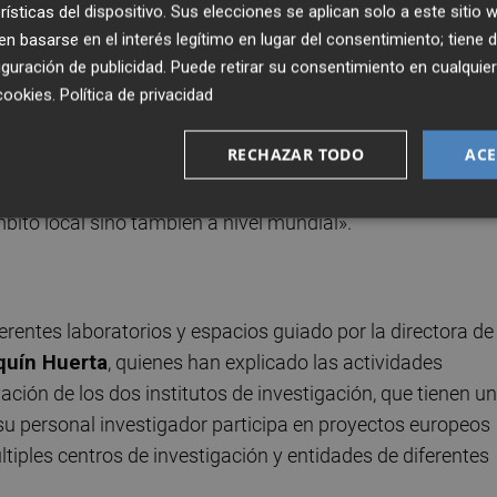
crear nuevos espacios para los grupos de investigación e
rísticas del dispositivo. Sus elecciones se aplican solo a este sitio
ue «si no disponemos de infraestructuras y equipamiento
 basarse en el interés legítimo en lugar del consentimiento; tiene 
vestigadores de que dejen los países en los que se
guración de publicidad
. Puede retirar su consentimiento en cualqu
cookies
.
Política de privacidad
ciana a hacer investigación». Sebastián también ha
ergan tanto ciencia básica como ciencia aplicada, los gru
RECHAZAR TODO
ACE
ad que la inversión en ciencia tiene un impacto directo y 
odos los programas que se iniciarán y gracias a estas
bito local sino también a nivel mundial».
erentes laboratorios y espacios guiado por la directora de 
quín Huerta
, quienes han explicado las actividades
vación de los dos institutos de investigación, que tienen u
su personal investigador participa en proyectos europeos
iples centros de investigación y entidades de diferentes