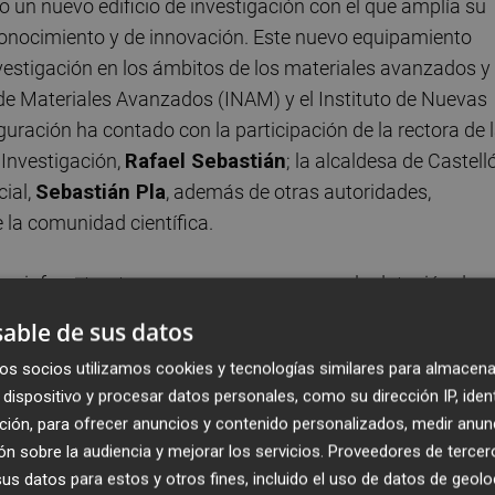
un nuevo edificio de investigación con el que amplía su
 conocimiento y de innovación. Este nuevo equipamiento
investigación en los ámbitos de los materiales avanzados y
 de Materiales Avanzados (INAM) y el Instituto de Nuevas
guración ha contado con la participación de la rectora de 
e Investigación,
Rafael Sebastián
; la alcaldesa de Castelló
cial,
Sebastián Pla
, además de otras autoridades,
e la comunidad científica.
va infraestructura «supone un avance en la dotación de
lencia y de altas capacidades técnicas, lo cual permitirá
able de sus datos
el personal investigador y entre la Universidad y el tejid
os socios utilizamos cookies y tecnologías similares para almacena
 investigación y la innovación que se hacen en el campu
dispositivo y procesar datos personales, como su dirección IP, iden
o sociedad y sean la base para garantizar el desarrollo
ción, para ofrecer anuncios y contenido personalizados, medir anun
n sobre la audiencia y mejorar los servicios.
Proveedores de tercer
s datos para estos y otros fines, incluido el uso de datos de geolo