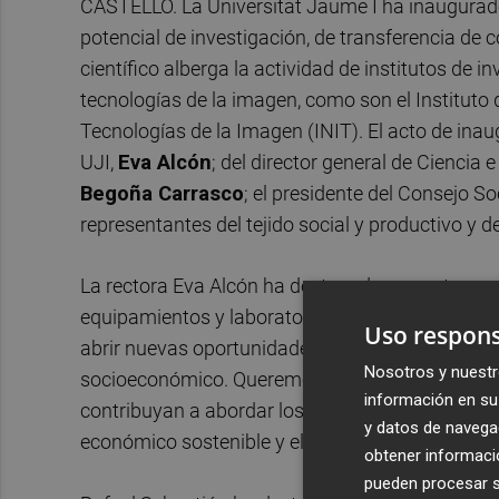
CASTELLÓ. La Universitat Jaume I ha inaugurado 
potencial de investigación, de transferencia de
científico alberga la actividad de institutos de 
tecnologías de la imagen, como son el Instituto
Tecnologías de la Imagen (INIT). El acto de inau
UJI,
Eva Alcón
; del director general de Ciencia 
Begoña Carrasco
; el presidente del Consejo So
representantes del tejido social y productivo y d
La rectora Eva Alcón ha destacado que esta nue
equipamientos y laboratorios científicos de exce
Uso respons
abrir nuevas oportunidades de colaboración entre 
Nosotros y nuestr
socioeconómico. Queremos que, de este modo, la
información en su 
contribuyan a abordar los retos que tenemos com
y datos de navega
económico sostenible y el bienestar social».
obtener informació
pueden procesar su