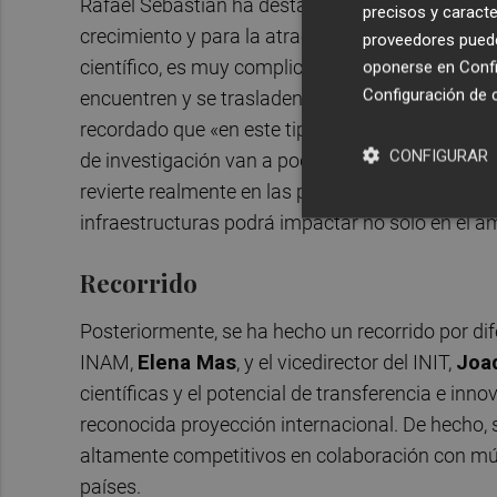
Rafael Sebastián ha destacado la necesidad de 
precisos y caracte
crecimiento y para la atracción de talento porq
proveedores pueden
científico, es muy complicado convencer a los in
oponerse en
Confi
Configuración de 
encuentren y se trasladen a la Comunitat Valen
recordado que «en este tipo de edificios que alb
CONFIGURAR
de investigación van a poder mostrar a la socied
revierte realmente en las personas. La UJI con t
infraestructuras podrá impactar no solo en el ám
Recorrido
Posteriormente, se ha hecho un recorrido por dif
INAM,
Elena Mas
, y el vicedirector del INIT,
Joa
científicas y el potencial de transferencia e inno
reconocida proyección internacional. De hecho, 
altamente competitivos en colaboración con múlt
países.