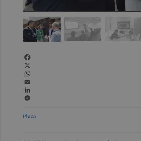
Facebook
X
WhatsApp
Email
LinkedIn
Messenger
Plaza