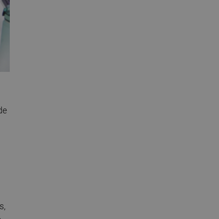
de
s,