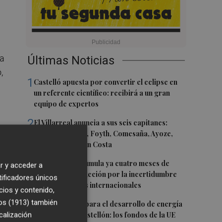
la
Últimas Noticias
,
1
Castelló apuesta por convertir el eclipse en
un referente científico: recibirá a un gran
equipo de expertos
2
El Villarreal anuncia a sus seis capitanes:
Gerard Moreno, Foyth, Comesaña, Ayoze,
Cardona y Logan Costa
o
3
La cerámica acumula ya cuatro meses de
r y acceder a
s
caídas de producción por la incertidumbre
tificadores únicos
en los mercados internacionales
cios y contenido,
4
os (1913)
también
Otra inyección para el desarrollo de energía
renovable en Castellón: los fondos de la UE
calización