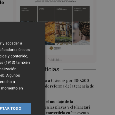
de
te
r y acceder a
tificadores únicos
cios y contenido,
os (1913)
también
Últimas Noticias
calización
 web. Algunos
1
Castelló adjudica a Civicons por 600.500
derecho a
euros las obras de reforma de la tenencia de
ier momento en
alcaldía sur
as
2
Castelló acelera el montaje de la
s
infraestructura en las playas y el Planetari
PTAR TODO
del eclipse para convertirlo en "un evento