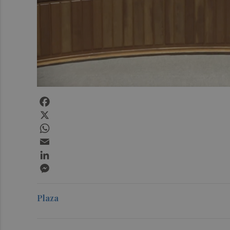
Facebook
X
WhatsApp
Email
LinkedIn
Messenger
Plaza