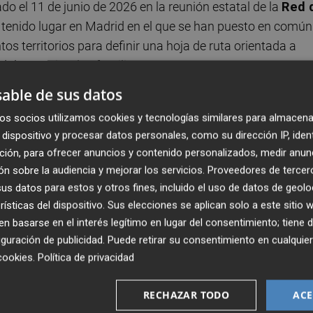
do el 11 de junio de 2026 en la reunión estatal de la
Red 
 tenido lugar en Madrid en el que se han puesto en común
os territorios para definir una hoja de ruta orientada a
adolescencia y las familias.
able de sus datos
de las conclusiones obtenidas durante la jornada de deba
os socios utilizamos cookies y tecnologías similares para almacena
ancia, la Adolescencia y las Familias, celebrada en la
dispositivo y procesar datos personales, como su dirección IP, iden
ganizada desde el Máster de Intervención y Mediación
ción, para ofrecer anuncios y contenido personalizados, medir anun
|NOVA, como parte de la Red de Excelencia P+Garant[IA].
n sobre la audiencia y mejorar los servicios.
Proveedores de tercer
s datos para estos y otros fines, incluido el uso de datos de geolo
rísticas del dispositivo. Sus elecciones se aplican solo a este sitio
 basarse en el interés legítimo en lugar del consentimiento; tiene 
educativo, social, sanitario y judicial, así como a
guración de publicidad
. Puede retirar su consentimiento en cualqu
 vulnerables, con el objetivo de analizar fortalezas y áre
cookies
.
Política de privacidad
isión de servicios y el uso de evidencias en el apoyo a la
omunidad Valenciana. El debate se estructuró en torno a tre
RECHAZAR TODO
ACE
as familias, el fortalecimiento de la coordinación entre