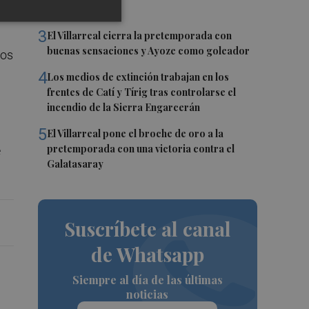
histórico"
do.
3
El Villarreal cierra la pretemporada con
buenas sensaciones y Ayoze como goleador
los
4
Los medios de extinción trabajan en los
frentes de Catí y Tírig tras controlarse el
incendio de la Sierra Engarcerán
5
El Villarreal pone el broche de oro a la
pretemporada con una victoria contra el
e
Galatasaray
Suscríbete al canal
de Whatsapp
Siempre al día de las últimas
noticias