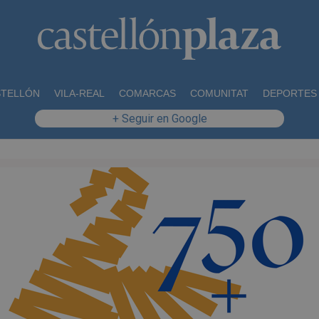
STELLÓN
VILA-REAL
COMARCAS
COMUNITAT
DEPORTES
+ Seguir en Google