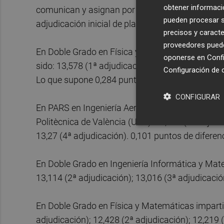
obtener informació
comunican y asignan por orden de nota y preferen
pueden procesar su
adjudicación inicial de plazas.
precisos y caracte
proveedores pueden
En Doble Grado en Física y Matemáticas impartid
oponerse en
Confi
sido: 13,578 (1ª adjudicación); 13,345 (2º adjudi
Configuración de 
Lo que supone 0,284 puntos de diferencia respec
CONFIGURAR
En PARS en Ingeniería Aeronáutica (vía Grado en 
Politècnica de València (UPV): 13,371 (1ª adjudic
13,27 (4ª adjudicación). 0,101 puntos de diferenc
En Doble Grado en Ingeniería Informática y Mate
13,114 (2ª adjudicación); 13,016 (3ª adjudicación
En Doble Grado en Física y Matemáticas impartid
adjudicación); 12,428 (2ª adjudicación); 12,219 