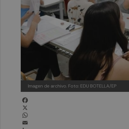
Imagen de archivo.
Foto: EDU BOTELLA/EP
Facebook
X
WhatsApp
Email
LinkedIn