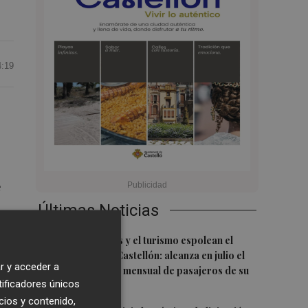
4:19
e
Últimas Noticias
1
Las nuevas rutas y el turismo espolean el
vés
aeropuerto de Castellón: alcanza en julio el
r y acceder a
mejor resultado mensual de pasajeros de su
tificadores únicos
historia
cios y contenido,