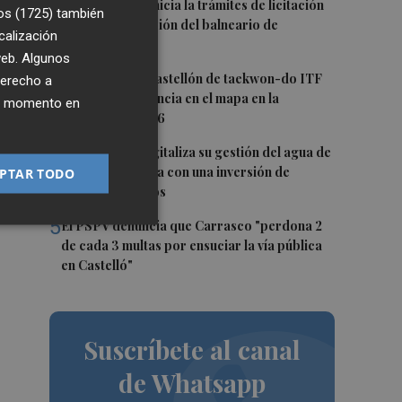
2
La Diputación inicia la trámites de licitación
os (1725)
también
para la explotación del balneario de
calización
Benassal
 web. Algunos
3
Los clubes de Castellón de taekwon-do ITF
derecho a
an
ponen a la provincia en el mapa en la
ier momento en
).
temporada 25/26
4
Torreblanca digitaliza su gestión del agua de
la mano de Facsa con una inversión de
PTAR TODO
287.503,23 euros
5
El PSPV denuncia que Carrasco "perdona 2
de cada 3 multas por ensuciar la vía pública
en Castelló"
Suscríbete al canal
de Whatsapp