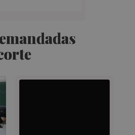
 demandadas
corte