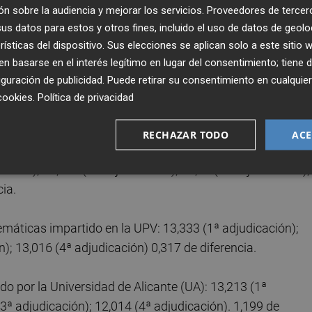
n sobre la audiencia y mejorar los servicios.
Proveedores de tercer
cia el mismo día, en un proceso similar al de la
s datos para estos y otros fines, incluido el uso de datos de geolo
rísticas del dispositivo. Sus elecciones se aplican solo a este sitio
 basarse en el interés legítimo en lugar del consentimiento; tiene 
o en la Universitat de València (UV), las notas de corte h
guración de publicidad
. Puede retirar su consentimiento en cualqu
cación); 13,294 (3º adjudicación); 13,294 (4ª adjudicación
cookies
.
Política de privacidad
to a la primera adjudicación.
RECHAZAR TODO
ACE
Ingeniería Aeroespacial) impartido por la Universitat
ación); 13,282 (2ª adjudicación); 13,27 (3ª adjudicación);
ia.
máticas impartido en la UPV: 13,333 (1ª adjudicación);
); 13,016 (4ª adjudicación) 0,317 de diferencia.
o por la Universidad de Alicante (UA): 13,213 (1ª
(3ª adjudicación); 12,014 (4ª adjudicación). 1,199 de