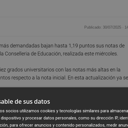
Publicado: 30/07/2025 ·
1
as más demandadas bajan hasta 1,19 puntos sus notas de
la Conselleria de Educación, realizada este miércoles.
iez grados universitarios con las notas más altas en la
os respecto a la nota inicial. En esta actualización ya s
able de sus datos
 centraliza esta adjudicación y las listas de espera a tra
o la Generalitat.
os socios utilizamos cookies y tecnologías similares para almacena
dispositivo y procesar datos personales, como su dirección IP, iden
ción, para ofrecer anuncios y contenido personalizados, medir anun
a el alumnado, ya que todas las plazas disponibles se