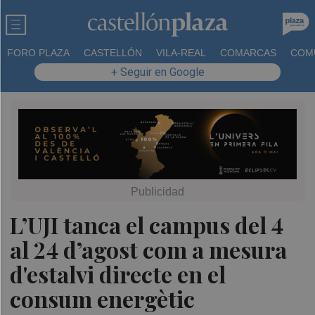
FORO PLAZA
CASTELLÓN
VILA-REAL
COMARCAS
COM
+ Seguir en Google
L’UJI tanca el campus del 4
al 24 d’agost com a mesura
d'estalvi directe en el
consum energètic