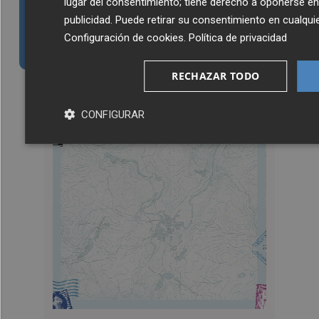
lugar del consentimiento; tiene derecho a oponerse e
Siempre al día de las últimas noticias
publicidad
. Puede retirar su consentimiento en cualq
¡Quiero suscribirme!
Configuración de cookies
.
Política de privacidad
RECHAZAR TODO
CONFIGURAR