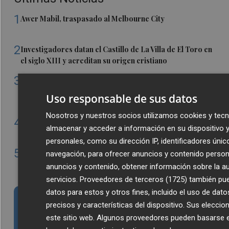
1
Awer Mabil, traspasado al Melbourne City
2
Investigadores datan el Castillo de La Villa de El Toro en
el siglo XIII y acreditan su origen cristiano
3
La venta de viviendas desacelera en Castellón y cae un
15%: el alza del precio se contiene y los extranjeros
Uso responsable de sus datos
ganan cuota
Nosotros y nuestros socios utilizamos cookies y tecn
4
Vila-real inicia los trabajos para elaborar su primer Plan
almacenar y acceder a información en su dispositivo 
Municipal de Igualdad de Oportunidades
personales, como su dirección IP, identificadores únic
5
Burriana decidirá en el Pleno si destina cerca de un
navegación, para ofrecer anuncios y contenido person
millón a la remodelación integral del Camí Fondo
anuncios y contenido, obtener información sobre la au
servicios.
Proveedores de terceros (1725)
también pue
datos para estos y otros fines, incluido el uso de dat
Suscríbete al canal de
precisos y características del dispositivo. Sus eleccio
este sitio web. Algunos proveedores pueden basarse en
Whatsapp