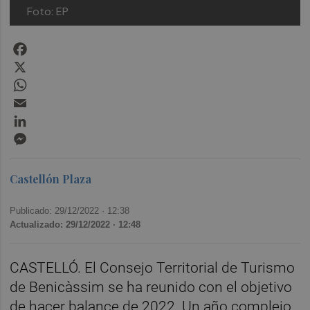
Foto: EP
Facebook
X
WhatsApp
Email
LinkedIn
Messenger
Castellón Plaza
Publicado: 29/12/2022 ·
12:38
Actualizado: 29/12/2022 · 12:48
CASTELLÓ. El Consejo Territorial de Turismo
de Benicàssim se ha reunido con el objetivo
de hacer balance de 2022. Un año complejo