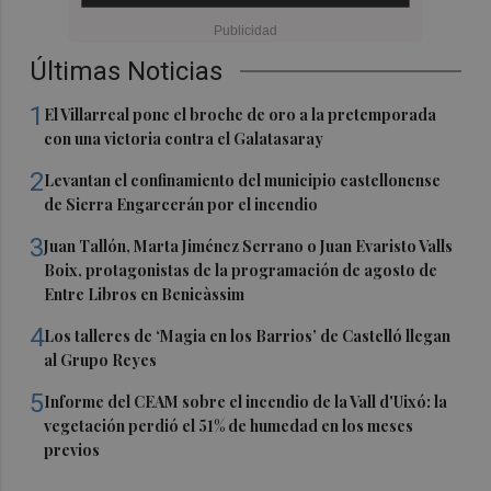
Últimas Noticias
1
El Villarreal pone el broche de oro a la pretemporada
con una victoria contra el Galatasaray
2
Levantan el confinamiento del municipio castellonense
de Sierra Engarcerán por el incendio
3
Juan Tallón, Marta Jiménez Serrano o Juan Evaristo Valls
Boix, protagonistas de la programación de agosto de
Entre Libros en Benicàssim
4
Los talleres de ‘Magia en los Barrios’ de Castelló llegan
al Grupo Reyes
5
Informe del CEAM sobre el incendio de la Vall d'Uixó: la
vegetación perdió el 51% de humedad en los meses
previos