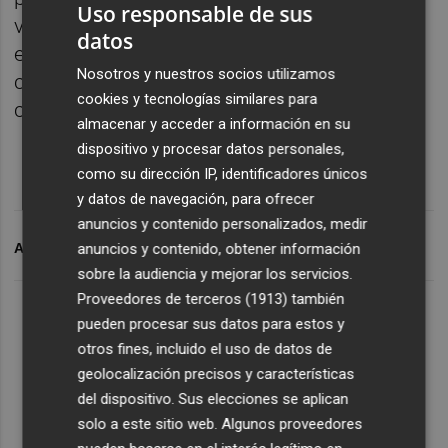
Uso responsable de sus
viajeros que nos visitaron en 2022, queden
datos
enamorados igual que nosotros de esta
Nosotros y nuestros socios utilizamos
ciudad, sus usos y costumbres, y se queden
cookies y tecnologías similares para
con ganas de volver”, ha concluido Llobell.
almacenar y acceder a información en su
dispositivo y procesar datos personales,
como su dirección IP, identificadores únicos
y datos de navegación, para ofrecer
anuncios y contenido personalizados, medir
ARCHIVADO EN
BENICÀSSIM
TURISME
anuncios y contenido, obtener información
sobre la audiencia y mejorar los servicios.
Proveedores de terceros (1913)
también
pueden procesar sus datos para estos y
otros fines, incluido el uso de datos de
geolocalización precisos y características
del dispositivo. Sus elecciones se aplican
solo a este sitio web. Algunos proveedores