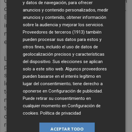
de junio para dar comienzo a la huelga con el
y datos de navegación, para ofrecer
objetivo de reclamar sus derechos laborales.
anuncios y contenido personalizados, medir
El sindicato de pilotos Sepla asegura que "el
anuncios y contenido, obtener información
inmovilismo" de la aerolínea en las
sobre la audiencia y mejorar los servicios.
Proveedores de terceros (1913)
también
negociaciones del convenio colectivo "le ha
pueden procesar sus datos para estos y
empujado a dar este difícil paso".
otros fines, incluido el uso de datos de
geolocalización precisos y características
Los vuelos desde o hacia territorios no
del dispositivo. Sus elecciones se aplican
peninsulares y rutas bajo obligaciones de
solo a este sitio web. Algunos proveedores
servicio público deberán reubicar al 90% de
pueden basarse en el interés legítimo en
los pasajeros que tenían planificado volar, al
lugar del consentimiento; tiene derecho a
tener en cuenta el "carácter insustituible" del
oponerse en
Configuración de publicidad
.
Puede retirar su consentimiento en
modo aéreo para la movilidad de los
cualquier momento en
Configuración de
territorios no peninsulares. Asimismo, se
cookies
.
Política de privacidad
otorga la misma protección en aquellas
rutas sujetas a obligaciones de servicio
ACEPTAR TODO