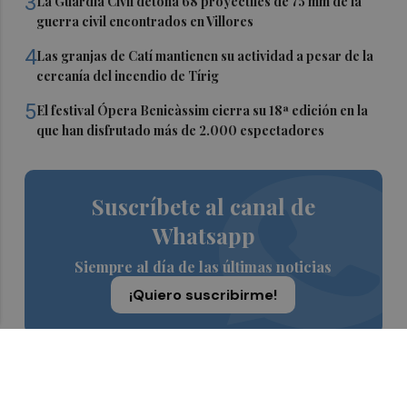
3
La Guardia Civil detona 68 proyectiles de 75 mm de la
guerra civil encontrados en Villores
4
Las granjas de Catí mantienen su actividad a pesar de la
cercanía del incendio de Tírig
5
El festival Ópera Benicàssim cierra su 18ª edición en la
que han disfrutado más de 2.000 espectadores
Suscríbete al canal de
Whatsapp
Siempre al día de las últimas noticias
¡Quiero suscribirme!