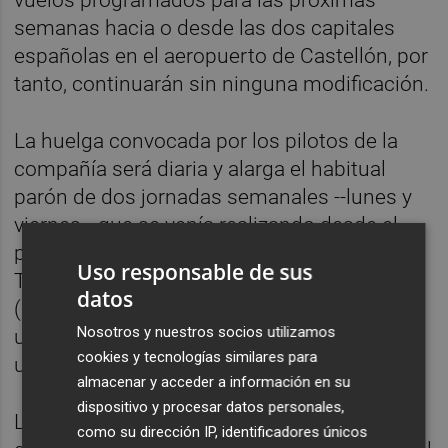
semanas hacia o desde las dos capitales
españolas en el aeropuerto de Castellón, por
tanto, continuarán sin ninguna modificación.
La huelga convocada por los pilotos de la
compañía será diaria y alarga el habitual
parón de dos jornadas semanales --lunes y
viernes-- que se venía realizando desde el
pasado 27 de febrero. El Ministerio de
Uso responsable de sus
Transportes, Movilidad y Agenda Urbana
datos
(Mitma) ha fijado los servicios mínimos en
Nosotros y nuestros socios utilizamos
un 90% para los vuelos a las islas y en hasta
cookies y tecnologías similares para
un 65% para los vuelos peninsulares.
almacenar y acceder a información en su
dispositivo y procesar datos personales,
Los trabajadores han elegido este martes 6
como su dirección IP, identificadores únicos