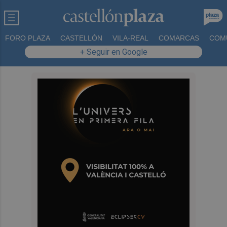
FORO PLAZA
CASTELLÓN
VILA-REAL
COMARCAS
COM
+ Seguir en Google