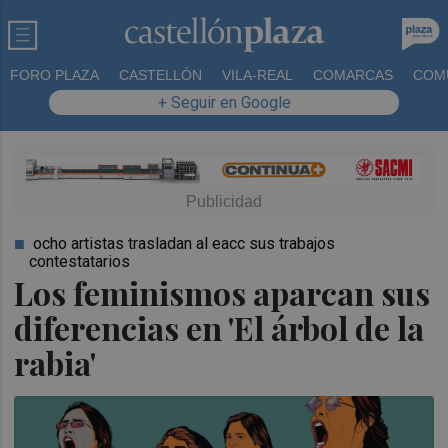
FORO PLAZA
CASTELLÓN
VILA-REAL
COMARCAS
COM
+ Seguir en Google
ocho artistas trasladan al eacc sus trabajos
contestatarios
Los feminismos aparcan sus
diferencias en 'El árbol de la
rabia'