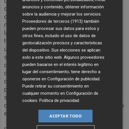
banderas de diferentes países. Con esto
anuncios y contenido, obtener información
quiere reflejar los diferentes tipos de control
sobre la audiencia y mejorar los servicios.
que el poder ejerce sobre el cuerpo de la
Proveedores de terceros (1913)
también
mujer. El racismo, la religión, los derechos o
pueden procesar sus datos para estos y
la violencia son solo algunas de las
otros fines, incluido el uso de datos de
herramientas movilizadoras que han
geolocalización precisos y características
utilizado para "despatriarcalizar" su cuerpo y
del dispositivo. Sus elecciones se aplican
su vida. Una agresión que se regula por
solo a este sitio web. Algunos proveedores
costumbres, por la moralidad o educación
pueden basarse en el interés legítimo en
lugar del consentimiento; tiene derecho a
de cada uno, pero también se ejerce desde
oponerse en
Configuración de publicidad
.
diferentes ámbitos como la familia, la
Puede retirar su consentimiento en
publicidad o la religión. La acción de Galán
cualquier momento en
Configuración de
se completa con un video donde aparecen
cookies
.
Política de privacidad
diferentes mujeres manifestándose por todo
el mundo.
ACEPTAR TODO