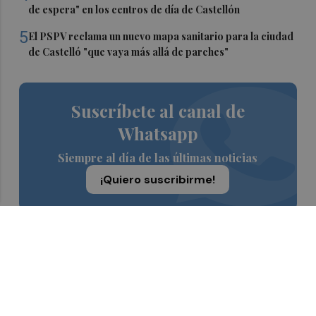
de espera" en los centros de día de Castellón
5
El PSPV reclama un nuevo mapa sanitario para la ciudad
de Castelló "que vaya más allá de parches"
Suscríbete al canal de
Whatsapp
Siempre al día de las últimas noticias
¡Quiero suscribirme!