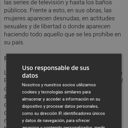
las series de televisión y hasta los baños
públicos. Frente a esto, en sus obras, las
mujeres aparecen desnudas, en actitudes
sexuales y de libertad o donde aparecen
haciendo todo aquello que se les prohíbe en
su país.
Regina José GalindoKubra Khademi
Uso responsable de sus
La castellonense
Julia Galán
(Castellón de la
datos
Plana, 1963) también formará parte del
Árbol
Nosotros y nuestros socios utilizamos
de la rabia
con el proyecto audiovisual
cookies y tecnologías similares para
#Cuerpos en Rebeldía
.
La creadora presenta
almacenar y acceder a información en su
ocho fotografías en las que aparece el
dispositivo y procesar datos personales,
cuerpo oculto y amordazado de diferentes
como su dirección IP, identificadores únicos
mujeres, que son a su vez asfixiadas por las
y datos de navegación, para ofrecer
anuncios y contenido personalizados, medir