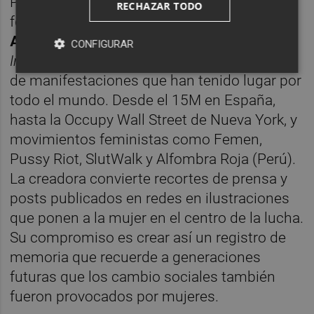
Precisamente, las protestas públicas
RECHAZAR TODO
feministas centran el trabajo de
María María
Acha-Kutscher
(Lima, Perú, 1968). En
CONFIGURAR
Indignadas,
la artista y militante se hace eco
de manifestaciones que han tenido lugar por
todo el mundo. Desde el 15M en España,
hasta la Occupy Wall Street de Nueva York, y
movimientos feministas como Femen,
Pussy Riot, SlutWalk y Alfombra Roja (Perú).
La creadora convierte recortes de prensa y
posts publicados en redes en ilustraciones
que ponen a la mujer en el centro de la lucha.
Su compromiso es crear así un registro de
memoria que recuerde a generaciones
futuras que los cambio sociales también
fueron provocados por mujeres.