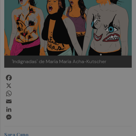
'Indignadas' de María María Acha-Kutscher
Facebook
X
WhatsApp
Email
LinkedIn
Messenger
Sara Cano