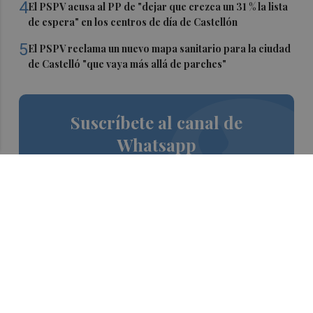
4
El PSPV acusa al PP de "dejar que crezca un 31 % la lista
de espera" en los centros de día de Castellón
5
El PSPV reclama un nuevo mapa sanitario para la ciudad
de Castelló "que vaya más allá de parches"
Suscríbete al canal de
Whatsapp
Siempre al día de las últimas noticias
¡Quiero suscribirme!