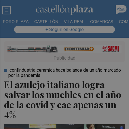
FORO PLAZA
CASTELLÓN
VILA-REAL
COMARCAS
COM
+ Seguir en Google
confindustria ceramica hace balance de un año marcado
por la pandemia
El azulejo italiano logra
salvar los muebles en el año
de la covid y cae apenas un
4%