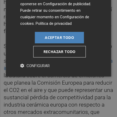
ha cerrado en declive, pero en general,
oponerse en
Configuración de publicidad
.
menos peor que lo que se podía esperar", así
Puede retirar su consentimiento en
repasa algunos de los hitos del sector como
cualquier momento en
Configuración de
ha sido la renovación del convenio colectivo,
cookies
.
Política de privacidad
firmado el pasado noviembre.
ACEPTAR TODO
Savorani en su evaluación anual ha señalado
RECHAZAR TODO
uno de los grandes retos que afronta el
sector y que
es compartido plenamente por la
CONFIGURAR
industria cerámica española
, que se refiere a
la batalla sobre el comercio de emisiones
que planea la Comisión Europea para reducir
el CO2 en el aire y que puede representar una
sustancial pérdida de competitividad para la
industria cerámica europa con respecto a
otros mercados extracomunitarios, que