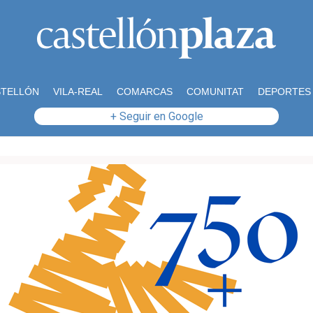
STELLÓN
VILA-REAL
COMARCAS
COMUNITAT
DEPORTES
+ Seguir en Google