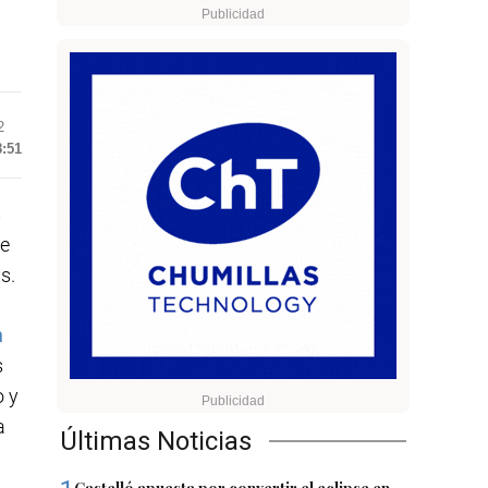
2
8:51
s
de
s.
n
s
o y
a
Últimas Noticias