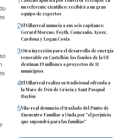
1
Castelló apuesta por convertir el eclipse en
un referente científico: recibirá a un gran
ndo
equipo de expertos
es
2
El Villarreal anuncia a sus seis capitanes:
Gerard Moreno, Foyth, Comesaña, Ayoze,
Cardona y Logan Costa
3
Otra inyección para el desarrollo de energía
nso
renovable en Castellón: los fondos de la UE
n
destinan 19 millones a proyectos de 11
municipios
es
4
El Villarreal realiza su tradicional ofrenda a
la Mare de Déu de Gràcia y Sant Pasqual
Baylón
5
Vila-real denuncia el traslado del Punto de
Encuentro Familiar a Onda por "el perjuicio
que supondrá para las familias"
e