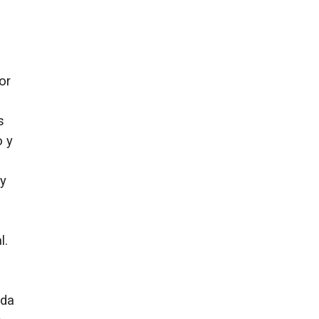
e
or
s
o y
 y
l.
nda