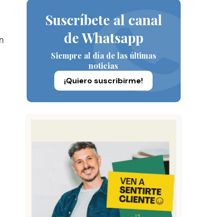
Suscríbete al canal
de Whatsapp
n
Siempre al día de las últimas
noticias
¡Quiero suscribirme!