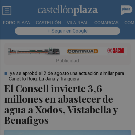
FORO PLAZA
CASTELLÓN
VILA-REAL
COMARCAS
COM
+ Seguir en Google
ya se aprobó el 2 de agosto una actuación similar para
Canet lo Roig, La Jana y Traiguera
El Consell invierte 3,6
millones en abastecer de
agua a Xodos, Vistabella y
Benafigos