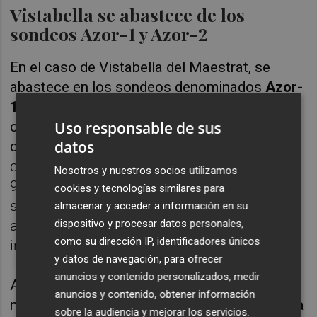
Vistabella se abastece de los
sondeos Azor-1 y Azor-2
En el caso de Vistabella del Maestrat, se
abastece en los sondeos denominados
Azor-
1
y
Azor-2
, los cuales constituyen las
Uso responsable de sus
captaciones principales de agua apta para el
datos
consumo humano.
Por idénticas
circunstancias, la Conselleria destina
Nosotros y nuestros socios utilizamos
985.868,54 euros para solucionar la
cookies y tecnologías similares para
situación mediante la perforación y
almacenar y acceder a información en su
dispositivo y procesar datos personales,
acondicionamiento de un sondeo de
como su dirección IP, identificadores únicos
investigación de agua subterránea.
y datos de navegación, para ofrecer
anuncios y contenido personalizados, medir
Además, se dotará de un equipamiento
anuncios y contenido, obtener información
mecánico del sondeo perforado mediante una
sobre la audiencia y mejorar los servicios.