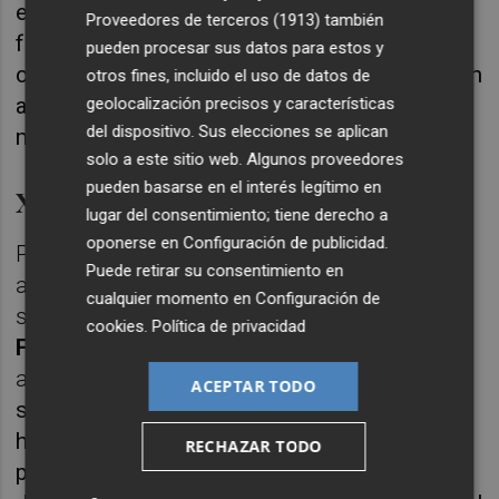
electrobomba con su instalación solar
Proveedores de terceros (1913)
también
fotovoltaica y el grupo electrógeno
pueden procesar sus datos para estos y
complementario. Se realizará una conexión en
otros fines, incluido el uso de datos de
alta con el depósito de agua municipal,
geolocalización precisos y características
del dispositivo. Sus elecciones se aplican
mediante una conducción de agua potable.
solo a este sitio web. Algunos proveedores
pueden basarse en el interés legítimo en
Xodos, de Fontanals
lugar del consentimiento; tiene derecho a
oponerse en
Configuración de publicidad
.
Por su parte, la población de Xodos se
Puede retirar su consentimiento en
abastece actualmente del agua que
cualquier momento en
Configuración de
suministra el sondeo denominado
cookies
.
Política de privacidad
Fontanals
, la captación principal de agua
apta para el consumo humano.
Para
ACEPTAR TODO
solucionar el problema de abastecimiento
hídrico, la Conselleria va a desarrollar un
RECHAZAR TODO
proyecto que contempla ejecutar un sondeo