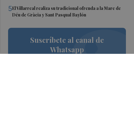
5
El Villarreal realiza su tradicional ofrenda a la Mare de
Déu de Gràcia y Sant Pasqual Baylón
Suscríbete al canal de
Whatsapp
Siempre al día de las últimas noticias
¡Quiero suscribirme!