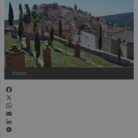
Xodos
Facebook
X
WhatsApp
Email
LinkedIn
Messenger