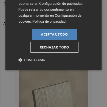
Ribera
, señaló recientemente que valoraba
.
oponerse en
Configuración de publicidad
.
Puede retirar su consentimiento en
cualquier momento en
Configuración de
cookies
.
Política de privacidad
ARCHIVADO EN
CASTOR
ACEPTAR TODO
RECHAZAR TODO
CONFIGURAR