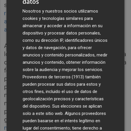
datos
sí, finalmente
no se ha atendido la
Nosotros y nuestros socios utilizamos
reclamación vecinal para que sea la empresa
cookies y tecnologías similares para
adjudicataria del proyecto, Escal UGS, la que
almacenar y acceder a información en su
abone el importe
.
dispositivo y procesar datos personales,
como su dirección IP, identificadores únicos
A la mencionada indemnización se añaden
y datos de navegación, para ofrecer
los intereses compensatorios desde la fecha
anuncios y contenido personalizados, medir
de la presentación de la reclamación hasta la
anuncios y contenido, obtener información
sobre la audiencia y mejorar los servicios.
fecha de notificación de la sentencia, sin
Proveedores de terceros (1913)
también
perjuicio de los intereses legales que
pueden procesar sus datos para estos y
pudieran corresponder a partir de la citada
otros fines, incluido el uso de datos de
notificación de conformidad con la
geolocalización precisos y características
normativa vigente, indica el BOE. Ahora falta
del dispositivo. Sus elecciones se aplican
por ver si el Gobierno carga en la factura del
solo a este sitio web. Algunos proveedores
gas la indemnización definitiva,
tal y como la
pueden basarse en el interés legítimo en
ministra de Transición Ecológica,
Teresa
lugar del consentimiento; tiene derecho a