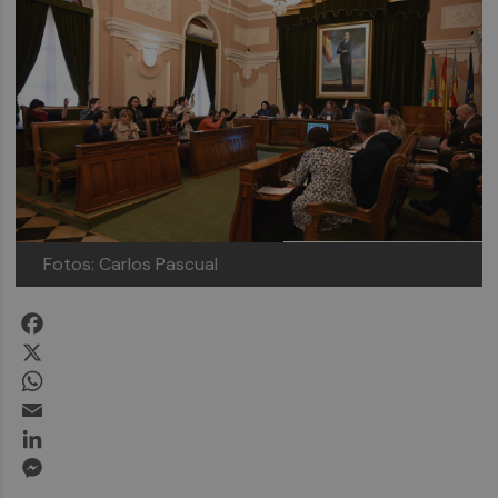
Fotos: Carlos Pascual
Facebook
X
WhatsApp
Email
LinkedIn
Messenger