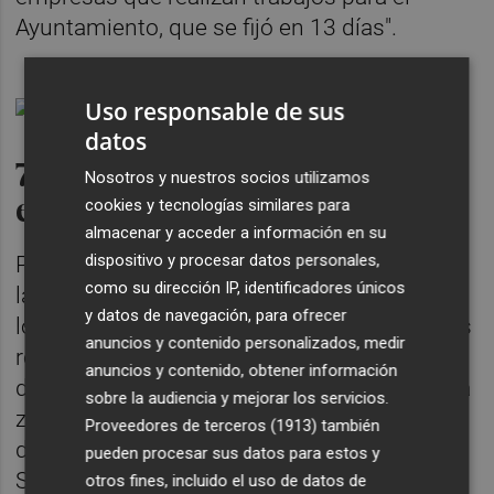
Ayuntamiento, que se fijó en 13 días".
Uso responsable de sus
datos
70 millones de fondos
Nosotros y nuestros socios utilizamos
europeos desde 2016
cookies y tecnologías similares para
almacenar y acceder a información en su
dispositivo y procesar datos personales,
Por otra parte, Marco también ha destacado
como su dirección IP, identificadores únicos
la "ventana de oportunidades" que significan
y datos de navegación, para ofrecer
los fondos europeos y que los presupuestos
anuncios y contenido personalizados, medir
recogen proyectos por valor de 7,5 millones,
anuncios y contenido, obtener información
de los que ha resaltado la implantación de la
sobre la audiencia y mejorar los servicios.
zona de bajas emisiones, la remodelación
Proveedores de terceros (1913)
también
del paseo marítimo de avenida Ferrandis
pueden procesar sus datos para estos y
Salvador, la rehabilitación del Segon Molí, la
otros fines, incluido el uso de datos de