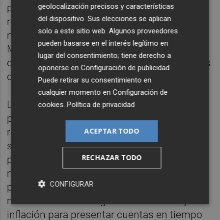
puesta en marcha de la tarjeta ciudadana, la
geolocalización precisos y características
del dispositivo. Sus elecciones se aplican
reforma del Mercado de Abastos o la
solo a este sitio web. Algunos proveedores
modernización del Mercado Central y del
pueden basarse en el interés legítimo en
Mercado San Antonio. "Castelló suma más
lugar del consentimiento; tiene derecho a
de 70 millones de euros en fondos europeos
oponerse en
Configuración de publicidad
.
desde 2016", ha dicho.
Puede retirar su consentimiento en
cualquier momento en
Configuración de
Los de la formación naranja han sido los
cookies
.
Política de privacidad
primeros de la oposición en intervenir,
recriminado al equipo de gobierno que se
ACEPTAR TODO
subiera el sueldo y señalando que los
RECHAZAR TODO
presupuestos se han cuadrado "a
martillazos". "Solo el 11 por ciento de
CONFIGURAR
presupuesto es para la inversión; en este
momento utilizan la guerra de Ucrania y la
inflación para presentar cuentas en tiempo