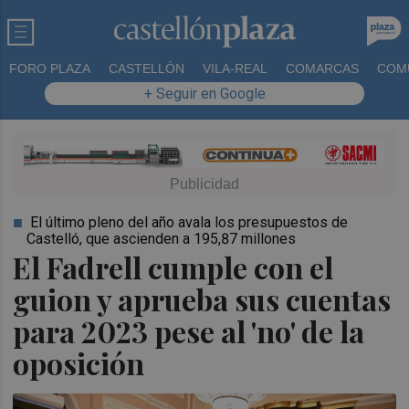
FORO PLAZA
CASTELLÓN
VILA-REAL
COMARCAS
COM
+ Seguir en Google
El último pleno del año avala los presupuestos de
Castelló, que ascienden a 195,87 millones
El Fadrell cumple con el
guion y aprueba sus cuentas
para 2023 pese al 'no' de la
oposición