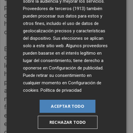
sobre la audiencia y mejorar los servicios.
pruebas. Así, los 9 puntos en discusión, que
Proveedores de terceros (1913)
también
constaban en las preguntas que el tribunal
pueden procesar sus datos para estos y
había trasladado al jurado, han quedado
otros fines, incluido el uso de datos de
geolocalización precisos y características
desestimados.
del dispositivo. Sus elecciones se aplican
solo a este sitio web. Algunos proveedores
Es por ello que, mientras la fiscalía no
pueden basarse en el interés legítimo en
contemplaba responsabilidad alguna para
lugar del consentimiento; tiene derecho a
los acusados -e incluso en su alegato final
oponerse en
Configuración de publicidad
.
hizo una defensa de ellos-, la acusación
Puede retirar su consentimiento en
particular -el PP- pedía para Nomdedéu seis
cualquier momento en
Configuración de
años de prisión por los delitos de
cookies
.
Política de privacidad
malversación de caudales públicos y
ACEPTAR TODO
falsedad documental. Para Brancal y el
exasesor
Miquel Torres
la pena solicitada
RECHAZAR TODO
era de 3 años por malversación. La
diferencia entre ambos estriba en que