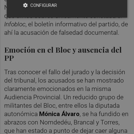
CONFIGURAR
Nomdedéu escribió en un documento oficial
que en los sobres únicamente constaba el
Infobloc
, el boletín informativo del partido, de
ahí la acusación de falsedad documental.
Emoción en el Bloc y ausencia del
PP
Tras conocer el fallo del jurado y la decisión
del tribunal, los acusados se han mostrado
claramente emocionados en la misma
Audiencia Provincial. Un reducido grupo de
militantes del Bloc, entre ellos la diputada
autonómica
Mónica Álvaro
, se ha fundido en
abrazos con Nomdedéu, Brancal y Torres,
que han estado a punto de dejar caer alguna