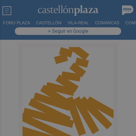
FORO PLAZA
CASTELLÓN
VILA-REAL
COMARCAS
COM
+ Seguir en Google