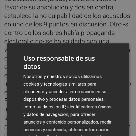
favor de su absolución y dos en contra,
establece la no culpabilidad de los acusados
en uno de los 9 puntos en discusión. Otro -si
dentro de los sobres había propaganda
electoral o no- se ha saldado con una
votación en contra de 5 a 4 y ha invalidado la
Uso responsable de sus
deliberación de otras cuestiones. A su vez,
datos
otros asuntos, como la acusación del
exconcejal del PP
Juan José Pérez Macián
-
Nosotros y nuestros socios utilizamos
impulsor de la querella que ha desembocado
cookies y tecnologías similares para
en el juicio- de que existía un video en
almacenar y acceder a información en su
dispositivo y procesar datos personales,
Facebook en que se veía a los acusados
como su dirección IP, identificadores únicos
insertar la propaganda electoral en los
y datos de navegación, para ofrecer
sobres; o el envío de un correo del exedil
anuncios y contenido personalizados, medir
popular a la junta electoral, también han sido
anuncios y contenido, obtener información
desestimados por la ausencia manifiesta de