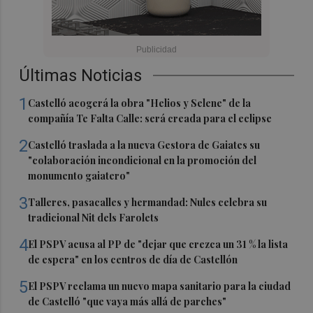
Últimas Noticias
1
Castelló acogerá la obra "Helios y Selene" de la
compañía Te Falta Calle: será creada para el eclipse
2
Castelló traslada a la nueva Gestora de Gaiates su
"colaboración incondicional en la promoción del
monumento gaiatero"
3
Talleres, pasacalles y hermandad: Nules celebra su
tradicional Nit dels Farolets
4
El PSPV acusa al PP de "dejar que crezca un 31 % la lista
de espera" en los centros de día de Castellón
5
El PSPV reclama un nuevo mapa sanitario para la ciudad
de Castelló "que vaya más allá de parches"