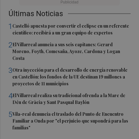
Últimas Noticias
1
Castelló apuesta por convertir el eclipse en un referente
científico: recibirá a un gran equipo de expertos
2
El Villarreal anuncia a sus seis capitanes: Gerard
Moreno, Foyth, Comesaña, Ayoze, Cardona y Logan
Costa
3
Otra inyección para el desarrollo de energía renovable
en Castellón: los fondos de la UE destinan 19 millones a
proyectos de 11 municipios
4
El Villarreal realiza su tradicional ofrenda a la Mare de
Déu de Gràcia y Sant Pasqual Baylón
5
Vila-real denuncia el traslado del Punto de Encuentro
Familiar a Onda por "el perjuicio que supondrá para las
familias"