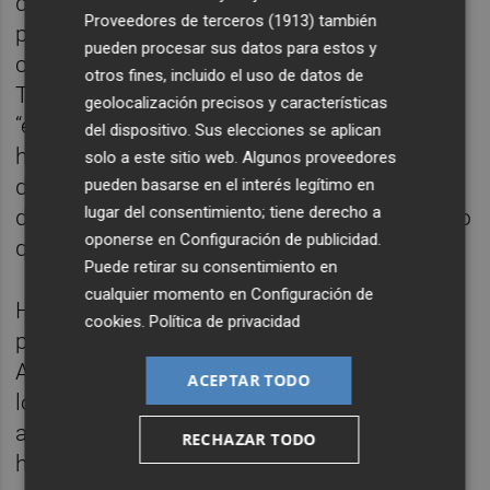
debe ser en formación de nuestros
Proveedores de terceros (1913)
también
profesionales en IA, para ser más
pueden procesar sus datos para estos y
competitivos”. Por su parte, Juan Ignacio
otros fines, incluido el uso de datos de
Torregrosa auguró un crecimiento
geolocalización precisos y características
“exponencial” de sus efectos: “es como si le
del dispositivo. Sus elecciones se aplican
hubieran preguntado a Edison por el efecto
solo a este sitio web. Algunos proveedores
de la electricidad; todos tenían la sospecha
pueden basarse en el interés legítimo en
lugar del consentimiento; tiene derecho a
de que iba a tranformar el mundo, y eso es lo
oponerse en
Configuración de publicidad
.
que puede pasar con la IA”.
Puede retirar su consentimiento en
cualquier momento en
Configuración de
Hilando sus reflexiones con las expuestas
cookies
.
Política de privacidad
por Martín en la primera parte de la sesión,
Alfredo Cebrián destacó que el cambio de
ACEPTAR TODO
los últimos años se ha basado “en que se ha
acelerado la disponibilidad de los datos y
RECHAZAR TODO
hemos vivido una commoditización del