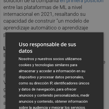
solución de la compañía
en primera posición
entre las plataformas de ML a nivel
internacional en 2021, resaltando su
capacidad de construir “un modelo de
aprendizaje automático o aprendizaje
profundo con solo 3-4 clics”.
Uso responsable de sus
Los retos de la IA
datos
En la mesa redonda se analizó el estado
Nosotros y nuestros socios utilizamos
actual de la IA, los retos de la sociedad frente
cookies y tecnologías similares para
a los avances en este campo y su impacto
almacenar y acceder a información en su
futuro en los seres humanos. Abrió el fuego
dispositivo y procesar datos personales,
Vicent Botti con una reflexión a nivel
como su dirección IP, identificadores únicos
geoestratégico: “Europa tiene que hacer un
y datos de navegación, para ofrecer
esfuerzo importante para no perder el tren
anuncios y contenido personalizados, medir
anuncios y contenido, obtener información
ante China y EEUU, y gran parte del esfuerzo
sobre la audiencia y mejorar los servicios.