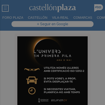
FORO PLAZA
CASTELLÓN
VILA-REAL
COMARCAS
COM
+ Seguir en Google