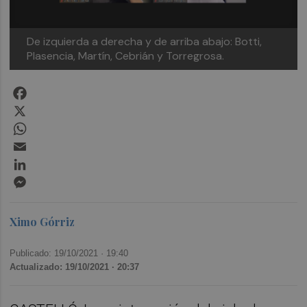
De izquierda a derecha y de arriba abajo: Botti,
Plasencia, Martín, Cebrián y Torregrosa.
Facebook
X
WhatsApp
Email
LinkedIn
Messenger
Ximo Górriz
Publicado: 19/10/2021 ·
19:40
Actualizado: 19/10/2021 · 20:37