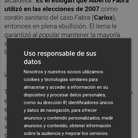
alcaldesa".
Es el eslogan que
Alberto Fabra
utilizó en las elecciones de 2007
como
cordón sanitario
del
caso Fabra
(
Carlos
),
entonces en plena ebullición. El lema le
garantizó al
popular
mantener la mayoría
absoluta en el Ayuntamiento de la capital de
la Plana con 14 concejales.
Uso responsable de sus
datos
Nosotros y nuestros socios utilizamos
cookies y tecnologías similares para
almacenar y acceder a información en su
También es verdad que el actual contexto no
dispositivo y procesar datos personales,
es el mismo que hace 15 años. De hecho,
como su dirección IP, identificadores únicos
ese patrón de poner el nombre delante
y datos de navegación, para ofrecer
acompañado por el cargo, a continuación, lo
anuncios y contenido personalizados, medir
anuncios y contenido, obtener información
viene utilizando indistintamente tanto la
sobre la audiencia y mejorar los servicios.
derecha como la izquierda para intensificar