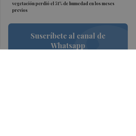
vegetación perdió el 51% de humedad en los meses
previos
Suscríbete al canal de
Whatsapp
Siempre al día de las últimas noticias
¡Quiero suscribirme!