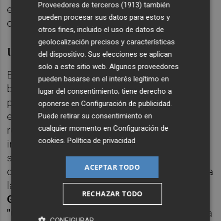
Proveedores de terceros (1913)
también
el simbolismo de sus candidatos en los
pueden procesar sus datos para estos y
comicios municipales.
otros fines, incluido el uso de datos de
geolocalización precisos y características
Un nuevo Hospital General
del dispositivo. Sus elecciones se aplican
solo a este sitio web. Algunos proveedores
El decálogo de compromisos de Carrasco,
pueden basarse en el interés legítimo en
bajo el lema
El Castellón de Todos
, recoge
lugar del consentimiento; tiene derecho a
pinceladas de lo que será su programa
oponerse en
Configuración de publicidad
.
electoral. Las líneas estratégicas hacen
Puede retirar su consentimiento en
cualquier momento en
Configuración de
referencia a cuestiones como urbanismo,
cookies
.
Política de privacidad
impuestos, bienestar social, educación o
sanidad. Al respecto, la alcaldable del PP
ACEPTAR TODO
defiende como uno de sus proyectos estrella
la necesidad de
reivindicar ante la
RECHAZAR TODO
Generalitat Valenciana la construcción de
"un Hospital General nuevo
, dimensionado a
CONFIGURAR