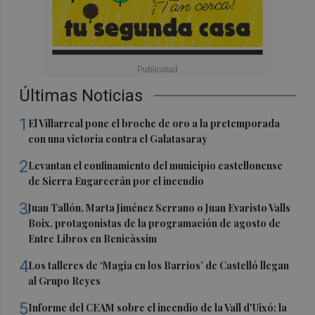
Últimas Noticias
1
El Villarreal pone el broche de oro a la pretemporada
con una victoria contra el Galatasaray
2
Levantan el confinamiento del municipio castellonense
de Sierra Engarcerán por el incendio
3
Juan Tallón, Marta Jiménez Serrano o Juan Evaristo Valls
Boix, protagonistas de la programación de agosto de
Entre Libros en Benicàssim
4
Los talleres de ‘Magia en los Barrios’ de Castelló llegan
al Grupo Reyes
5
Informe del CEAM sobre el incendio de la Vall d'Uixó: la