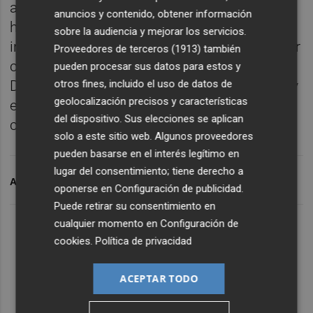
ascienden a 143 millones de euros, y que
anuncios y contenido, obtener información
han pasado de 17 a casi 55 millones de
sobre la audiencia y mejorar los servicios.
inversión en apenas siete años, con la mayor
Proveedores de terceros (1913)
también
capacidad inversora de la historia de la
pueden procesar sus datos para estos y
Diputación. A ello se le suma la deuda cero y
otros fines, incluido el uso de datos de
geolocalización precisos y características
el superávit y un remanente de tesorería de
del dispositivo. Sus elecciones se aplican
cerca de 100 millones.
solo a este sitio web. Algunos proveedores
pueden basarse en el interés legítimo en
lugar del consentimiento; tiene derecho a
ARCHIVADO EN
TAC
oponerse en
Configuración de publicidad
.
Puede retirar su consentimiento en
cualquier momento en
Configuración de
cookies
.
Política de privacidad
ACEPTAR TODO