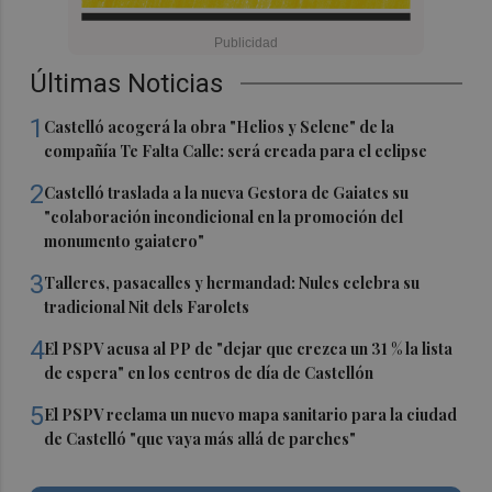
Últimas Noticias
1
Castelló acogerá la obra "Helios y Selene" de la
compañía Te Falta Calle: será creada para el eclipse
2
Castelló traslada a la nueva Gestora de Gaiates su
"colaboración incondicional en la promoción del
monumento gaiatero"
3
Talleres, pasacalles y hermandad: Nules celebra su
tradicional Nit dels Farolets
4
El PSPV acusa al PP de "dejar que crezca un 31 % la lista
de espera" en los centros de día de Castellón
5
El PSPV reclama un nuevo mapa sanitario para la ciudad
de Castelló "que vaya más allá de parches"