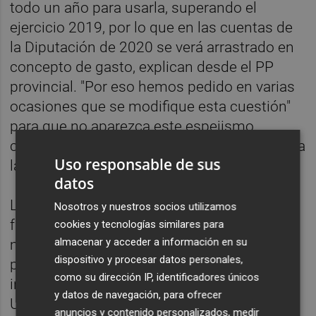
todo un año para usarla, superando el
ejercicio 2019, por lo que en las cuentas de
la Diputación de 2020 se verá arrastrado en
concepto de gasto, explican desde el PP
provincial. "Por eso hemos pedido en varias
ocasiones que se modifique esta cuestión"
para que no aparezca este espejismo
contable que, por otra parte, en nada afecta a
Uso responsable de sus
la salud financiera de una institución.
datos
Los populares señalan que con Moliner al
Nosotros y nuestros socios utilizamos
frente la Diputación ha consolidado su
cookies y tecnologías similares para
almacenar y acceder a información en su
modelo de eficiencia en la gestión con un
dispositivo y procesar datos personales,
presupuesto que ha triplicado las
como su dirección IP, identificadores únicos
inversiones de la provincia en este 2019.
y datos de navegación, para ofrecer
Unas cuentas de la Diputación que
anuncios y contenido personalizados, medir