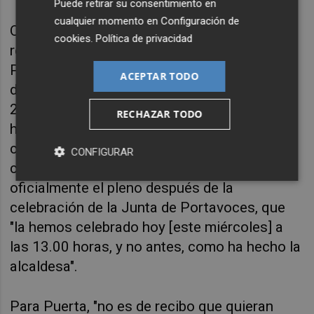
Puede retirar su consentimiento en
cualquier momento en
Configuración de
Otro de los incumplimientos claros, como
cookies
.
Política de privacidad
recoge la relación de acuerdos de la Junta de
Portavoces ratificados por los plenos del 28
ACEPTAR TODO
de octubre de 2019 y 23 de noviembre de
2020, es el referido al artículo 1.1, donde se
RECHAZAR TODO
habla de el pleno debe tratar temas de
competencias municipales, "que no es el
CONFIGURAR
caso". Además, hay que convocar
oficialmente el pleno
después de la
celebración de
la Junta de Portavoces,
que
"la hemos celebrado hoy [este miércoles] a
las 13.00 horas, y no antes, como ha hecho la
alcaldesa".
Para Puerta, "no es de recibo que quieran