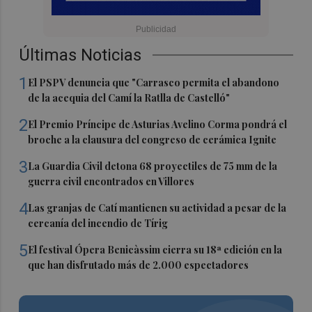
Últimas Noticias
1
El PSPV denuncia que "Carrasco permita el abandono
de la acequia del Camí la Ratlla de Castelló"
2
El Premio Príncipe de Asturias Avelino Corma pondrá el
broche a la clausura del congreso de cerámica Ignite
3
La Guardia Civil detona 68 proyectiles de 75 mm de la
guerra civil encontrados en Villores
4
Las granjas de Catí mantienen su actividad a pesar de la
cercanía del incendio de Tírig
5
El festival Ópera Benicàssim cierra su 18ª edición en la
que han disfrutado más de 2.000 espectadores