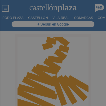
FORO PLAZA
CASTELLÓN
VILA-REAL
COMARCAS
COM
+ Seguir en Google