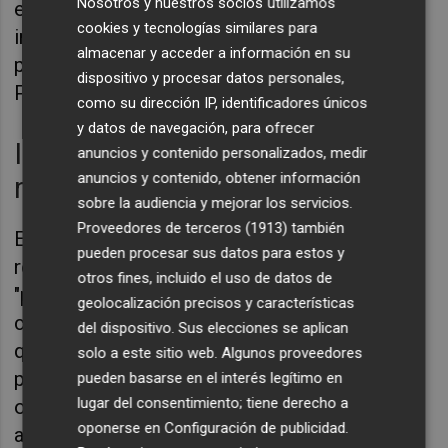
Nosotros y nuestros socios utilizamos
extraordinario, algo que vemos que no le
cookies y tecnologías similares para
importa saltarse para seguir embarrando la
almacenar y acceder a información en su
política municipal y nacional", señala Patricia
dispositivo y procesar datos personales,
Puerta.
como su dirección IP, identificadores únicos
y datos de navegación, para ofrecer
Incumplimientos según el
anuncios y contenido personalizados, medir
anuncios y contenido, obtener información
reglamento
sobre la audiencia y mejorar los servicios.
Proveedores de terceros (1913)
también
En este sentido, la portavoz socialista
pueden procesar sus datos para estos y
recuerda que el pleno se ha convocado mal
otros fines, incluido el uso de datos de
"porque el primer paso que había que dar es
geolocalización precisos y características
convocar la Junta de Portavoces, que es la
del dispositivo. Sus elecciones se aplican
que marca siempre el orden del día de los
solo a este sitio web. Algunos proveedores
plenos, cosa que no ha pasado en esta
pueden basarse en el interés legítimo en
lugar del consentimiento; tiene derecho a
ocasión, lo que supone ir en contra del
oponerse en
Configuración de publicidad
.
artículo 43 del Reglamento Municipal".