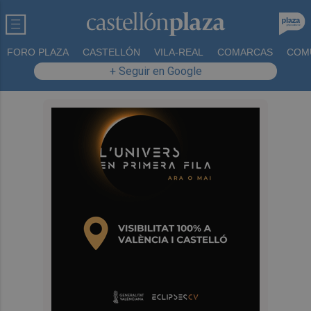
FORO PLAZA
CASTELLÓN
VILA-REAL
COMARCAS
COM
+ Seguir en Google