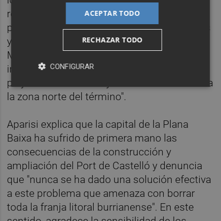
realistas y la inclusión de las obras en los
ACEPTAR TODO
presupuestos del Estado. "Reiteramos todas
RECHAZAR TODO
y cada una de las obras pendientes del
Ministerio en nuestra ciudad: la protección
CONFIGURAR
integral de Les Goles, la creación de una
playa en La Serratella y las escolleras en toda
la zona norte del término".
Aparisi explica que la capital de la Plana
Baixa ha sufrido de primera mano las
consecuencias de la construcción y
ampliación del Port de Castelló y denuncia
que "nunca se ha dado una solución efectiva
a este problema que amenaza con borrar
toda la franja litoral burrianense". En este
sentido, agradece la sensibilidad de los