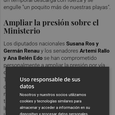
engulle "un poquito más de nuestras playas".
Ampliar la presión sobre el
Ministerio
Los diputados nacionales
Susana Ros y
Germán Renau
y los senadores
Artemi Rallo
y Ana Belén Edo
se han comprometido
personalmente a ampliar la presión por vía
diplomática sobre el Ministerio para la
Uso responsable de sus
Transición Ecológica para que ejecute las
datos
obras de regeneración y protección
necesarias que eviten que nuevos
Nosotros y nuestros socios utilizamos
temporales continúen haciendo avanzar la
cookies y tecnologías similares para
almacenar y acceder a información en su
línea de costa tierra adentro. "Está en juego
dispositivo y procesar datos personales,