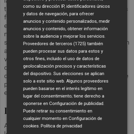
la estabilidad de muchas viviendas y del
como su dirección IP, identificadores únicos
turismo de sol y playa, una de las principales
y datos de navegación, para ofrecer
fuentes de ingresos y de generación de
anuncios y contenido personalizados, medir
empleo para Borriana y otros muchos
anuncios y contenido, obtener información
municipios de Castellón", apunta el
sobre la audiencia y mejorar los servicios.
secretario general local,
Vicent Aparisi
, quien
Proveedores de terceros (1725)
también
asegura que "cada vez son más frecuentes y
pueden procesar sus datos para estos y
virulentas las salidas del mar". "Hace falta
otros fines, incluido el uso de datos de
geolocalización precisos y características
que las playas recuperen su función de
del dispositivo. Sus elecciones se aplican
defensa, dotándolas de la anchura suficiente
solo a este sitio web. Algunos proveedores
para que puedan disipar de forma efectiva la
pueden basarse en el interés legítimo en
energía del oleaje".
lugar del consentimiento; tiene derecho a
oponerse en
Configuración de publicidad
.
Incluir las obras en los PGE
Puede retirar su consentimiento en
cualquier momento en
Configuración de
Ante esto, Aparisi, reclama que se aceleren
cookies
.
Política de privacidad
los trámites y la concreción de unos plazos