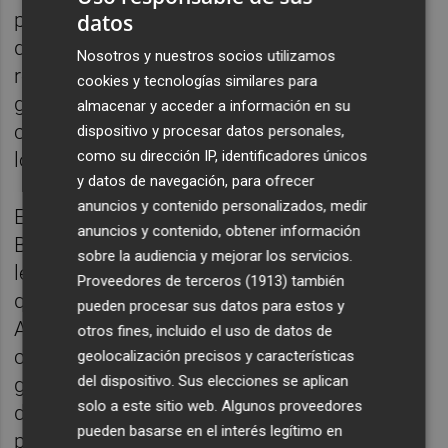
proporción de gente mayor y con presencia
datos
de inmigrantes, lo que hace necesario un
Nosotros y nuestros socios utilizamos
refuerzo de los servicios municipales,
cookies y tecnologías similares para
generando más y mejores espacios de
almacenar y acceder a información en su
convivencia y acercando la administración a
dispositivo y procesar datos personales,
como su dirección IP, identificadores únicos
los ciudadanos”.
y datos de navegación, para ofrecer
anuncios y contenido personalizados, medir
El alcalde y candidato socialista, José
anuncios y contenido, obtener información
Benlloch, ha explicado que en esta
sobre la audiencia y mejorar los servicios.
legislatura el equipo de gobierno ha tenido
Proveedores de terceros (1913)
también
que “priorizar” recursos pero ahora el
pueden procesar sus datos para estos y
Ayuntamiento sí está en disposición de
otros fines, incluido el uso de datos de
comenzar a abrir estas oficinas de distrito
geolocalización precisos y características
del dispositivo. Sus elecciones se aplican
gracias, entre otras cosas, a la implantación
solo a este sitio web. Algunos proveedores
de la administración electrónica o la
pueden basarse en el interés legítimo en
posibilidad de crear más plazas de