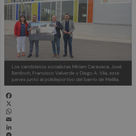
Los candidatos socialistas Miriam Caravaca, José
Benlloch, Francisco Valverde y Diego A. Vila, este
jueves junto al polideportivo del barrio de Melilla.
Facebook
X
WhatsApp
Email
LinkedIn
Messenger