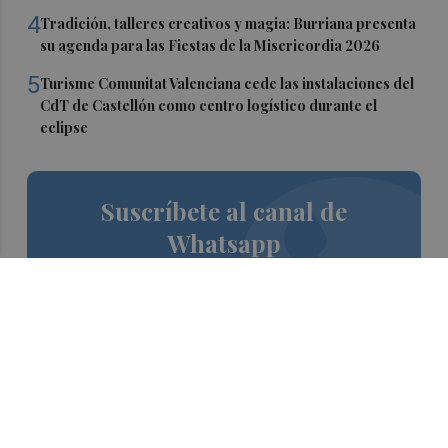
4
Tradición, talleres creativos y magia: Burriana presenta
su agenda para las Fiestas de la Misericordia 2026
5
Turisme Comunitat Valenciana cede las instalaciones del
CdT de Castellón como centro logístico durante el
eclipse
Suscríbete al canal de
Whatsapp
Siempre al día de las últimas noticias
¡Quiero suscribirme!