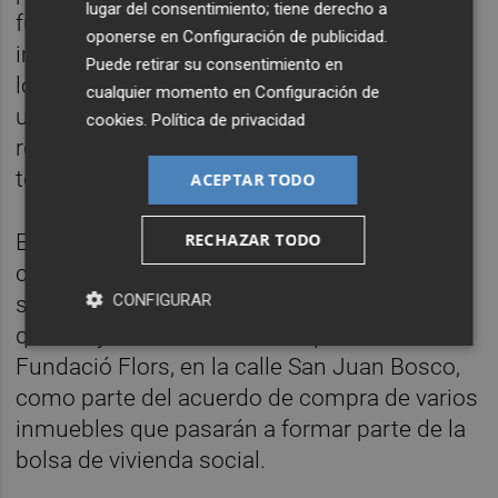
lugar del consentimiento; tiene derecho a
funcionarios. Para el actual alcalde, es
oponerse en
Configuración de publicidad
.
importante dejar claro que “los vecinos de
Puede retirar su consentimiento en
los barrios tienen el mismo derecho a tener
cualquier momento en
Configuración de
una buena calidad de vida que aquellos que
cookies
.
Política de privacidad
residen en el centro de la ciudad, porque
todos somos Vila-real”.
ACEPTAR TODO
RECHAZAR TODO
En cuanto a la ubicación de la oficina, el
candidato a la reelección ha avanzado que
CONFIGURAR
se baraja su apertura en uno de los bajos
que el Ayuntamiento va a adquirir a la
Fundació Flors, en la calle San Juan Bosco,
como parte del acuerdo de compra de varios
inmuebles que pasarán a formar parte de la
bolsa de vivienda social.