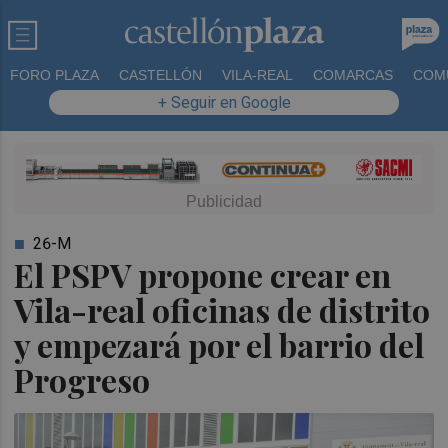
FORO PLAZA
CASTELLÓN
VILA-REAL
COMARCAS
COM
+ Seguir en Google
26-M
El PSPV propone crear en
Vila-real oficinas de distrito
y empezará por el barrio del
Progreso