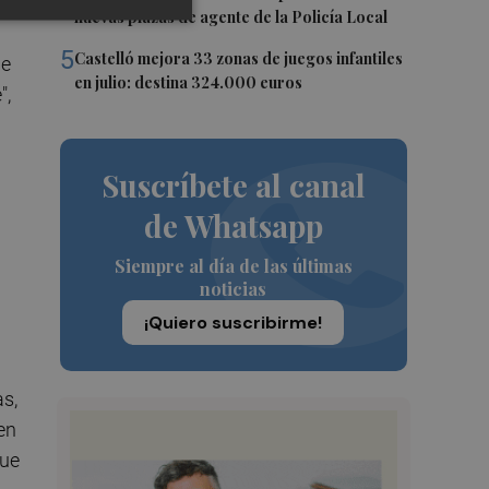
nuevas plazas de agente de la Policía Local
5
Castelló mejora 33 zonas de juegos infantiles
ue
en julio: destina 324.000 euros
",
Suscríbete al canal
de Whatsapp
Siempre al día de las últimas
noticias
¡Quiero suscribirme!
s,
en
que