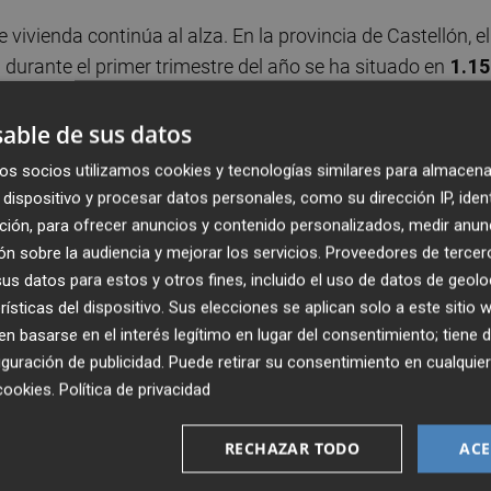
ivienda continúa al alza. En la provincia de Castellón, el
durante el primer trimestre del año se ha situado en
1.1
l trimestre anterior
y un
2,7% más en los últimos
ado en la compra de vivienda nueva durante los últimos d
able de sus datos
ado en
1.328 euros el metro cuadrado,
lo que supone u
os socios utilizamos cookies y tecnologías similares para almacena
itat Valenciana, el importe medio de la vivienda adquirida
dispositivo y procesar datos personales, como su dirección IP, iden
ral del 1,63 por ciento y un ascenso interanual del 3,84%,
ción, para ofrecer anuncios y contenido personalizados, medir anun
año 2010.
n sobre la audiencia y mejorar los servicios.
Proveedores de tercer
s datos para estos y otros fines, incluido el uso de datos de geolo
rísticas del dispositivo. Sus elecciones se aplican solo a este sitio
a publicación de la Estadística Registral Inmobiliaria del
 basarse en el interés legítimo en lugar del consentimiento; tiene 
urante el primer trimestre del año.
guración de publicidad
. Puede retirar su consentimiento en cualqu
cookies
.
Política de privacidad
Oficial de Agentes de la Propiedad Inmobiliaria de
se están percibiendo "signos de recuperación" y que tambi
RECHAZAR TODO
ACE
"ligero aumento de los precios" de la vivienda.