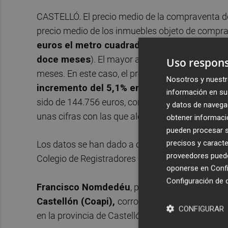
CASTELLÓ. El precio medio de la compraventa de v
precio medio de los inmuebles objeto de compra 
euros el metro cuadrado
(un
4,5% más que e
doce meses
). El mayor aumento se ha registr
Uso respons
meses. En este caso, el precio medio se ha situ
Nosotros y nuestr
incremento del 5,1% en un año
. En la Comun
información en su 
sido de 144.756 euros, con un incremento trimest
y datos de navega
unas cifras con las que alcanza los niveles del 
obtener informació
pueden procesar su
precisos y caracte
Los datos se han dado a conocer este lunes con l
proveedores pueden
Colegio de Registradores que analiza el sector d
oponerse en
Confi
Configuración de 
Francisco Nomdedéu
, presidente del
Colegio 
Castellón (Coapi),
corrobora que en el sector 
CONFIGURAR
en la provincia de Castellón se ha constatado el 