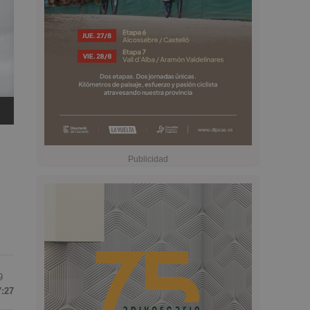
9
7:27