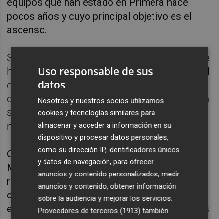
equipos que han estado en Primera hace
pocos años y cuyo principal objetivo es el
ascenso.
Son cinco victorias y cuatro empates las que
Uso responsable de sus
ha cosechado el Villarreal B en casa. Un total
datos
de 19 puntos sobre los 24 que tiene, lo que
quiere decir que el 79% de sus puntos los ha
Nosotros y nuestros socios utilizamos
sumado en Vila-real, donde además ha
cookies y tecnologías similares para
marcado 14 de sus 20 goles, el 70%.
almacenar y acceder a información en su
dispositivo y procesar datos personales,
como su dirección IP, identificadores únicos
Cifras que, sin duda, hablan de que el
y datos de navegación, para ofrecer
Minisubmarino se ha confirmado como un
anuncios y contenido personalizados, medir
rival muy fuerte como local, teniendo en
anuncios y contenido, obtener información
cuenta además que ha recibido a grandes
sobre la audiencia y mejorar los servicios.
equipos como el Eibar o el Burgos. No menos
Proveedores de terceros (1913)
también