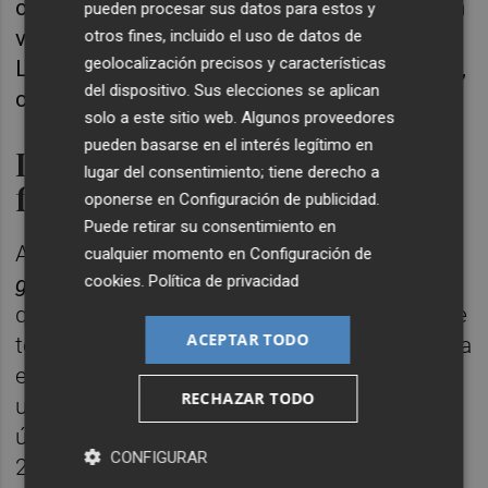
cierto es que varios de los conjuntos que han
pueden procesar sus datos para estos y
visitado la Ciudad Deportiva José Manuel
otros fines, incluido el uso de datos de
geolocalización precisos y características
Llaneza pertenecen a la parte baja de la tabla,
del dispositivo. Sus elecciones se aplican
como el Ibiza, la Ponferradina o el Lugo.
solo a este sitio web. Algunos proveedores
pueden basarse en el interés legítimo en
La afición no se vuelca con el
lugar del consentimiento; tiene derecho a
filial
oponerse en
Configuración de publicidad
.
Puede retirar su consentimiento en
A pesar de ello, la realidad es que a la afición
cualquier momento en
Configuración de
cookies
.
Política de privacidad
grogueta
le cuesta ir a animar a su filial, ya
que la media de espectadores en la presente
ACEPTAR TODO
temporada es de 1401, lo que se traduce una
entrada del 40%. El Mini Estadi cuenta con
RECHAZAR TODO
un aforo de unas 3500 personas, pero
únicamente se ha superado la barrera de los
CONFIGURAR
2000 asistentes en los encuentros frente al