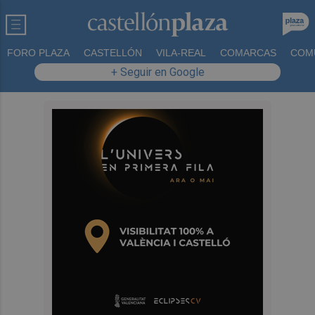
FORO PLAZA
CASTELLÓN
VILA-REAL
COMARCAS
COM
+ Seguir en Google