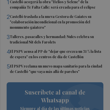
1
Castelló acogerá la obra "Helios y Selene" de la
compañía Te Falta Calle: será creada para el eclipse
2
Castelló traslada a la nueva Gestora de Gaiates su
"colaboración incondicional en la promoción del
monumento gaiatero"
3
Talleres, pasacalles y hermandad: Nules celebra su
tradicional Nit dels Farolets
4
El PSPV acusa al PP de "dejar que crezca un 31 % la lista
de espera" en los centros de día de Castellón
5
El PSPV reclama un nuevo mapa sanitario para la ciudad
de Castelló "que vaya más allá de parches"
Suscríbete al canal de
Whatsapp
Siempre al día de las últimas noticias