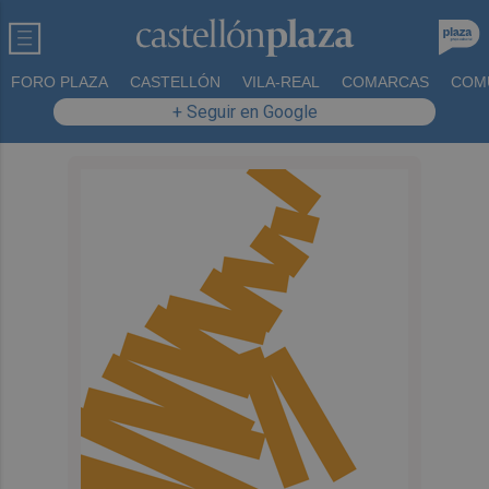
FORO PLAZA
CASTELLÓN
VILA-REAL
COMARCAS
COM
+ Seguir en Google