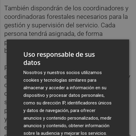
También dispondrán de los coordinadores y
coordinadoras forestales necesarios para la
gestión y supervisión del servicio. Cada
persona tendrá asignada, de forma
permanente, un número de unidades de
bomberos forestales anuales y de refuerzo.
Uso responsable de sus
datos
Por su parte, el personal técnico forestal se
Nosotros y nuestros socios utilizamos
encargará de gestionar, organizar, distribuir y
cookies y tecnologías similares para
controlar el trabajo diario; cumplimentar y
almacenar y acceder a información en su
controlar la documentación necesaria;
dispositivo y procesar datos personales,
supervisar el estado de los equipos de
como su dirección IP, identificadores únicos
protección y vehículos y planificar, organizar
y datos de navegación, para ofrecer
anuncios y contenido personalizados, medir
y supervisar las actividades diarias de
anuncios y contenido, obtener información
entrenamiento, prácticas de manejo y
sobre la audiencia y mejorar los servicios.