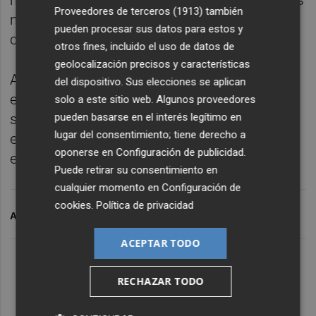
mantenimiento de los equipos, herramientas
Proveedores de terceros (1913)
también
mecánicas y manuales y equipos de
pueden procesar sus datos para estos y
comunicaciones.
otros fines, incluido el uso de datos de
geolocalización precisos y características
Además, deberán tutelar las prácticas
del dispositivo. Sus elecciones se aplican
especializadas que realicen las unidades a
solo a este sitio web. Algunos proveedores
pueden basarse en el interés legítimo en
su cargo y dirigir las actuaciones que se les
lugar del consentimiento; tiene derecho a
encarguen con motivo de situaciones de
oponerse en
Configuración de publicidad
.
emergencia.
Puede retirar su consentimiento en
cualquier momento en
Configuración de
cookies
.
Política de privacidad
ARCHIVADO EN
PLENO DEL CONSELL
ORES
INCENDIOS
ACEPTAR TODO
RECHAZAR TODO