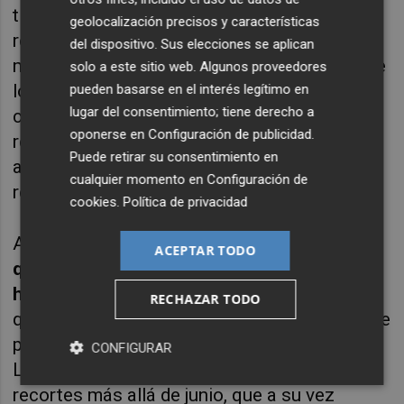
tipos de 25 puntos básicos en la próxima
geolocalización precisos y características
reunión del BCE que se celebra en junio. A
del dispositivo. Sus elecciones se aplican
más largo plazo, si bien es poco probable que
solo a este sitio web. Algunos proveedores
los últimos datos de inflación de la eurozona
pueden basarse en el interés legítimo en
lugar del consentimiento; tiene derecho a
cambien los planes del banco central de
oponerse en
Configuración de publicidad
.
recortar los tipos en junio, podrían ser un
Puede retirar su consentimiento en
argumento a favor de un ritmo más lento de
cualquier momento en
Configuración de
recortes en 2024.
cookies
.
Política de privacidad
Así las cosas,
cada vez parece más claro
ACEPTAR TODO
que las buenas noticias para los
hipotecados llegarán a partir de junio
, ya
RECHAZAR TODO
que junto con los recortes de tipos del BCE se
producirá una caída significativa del Euríbor.
CONFIGURAR
La cuestión clave ahora es el ritmo de los
recortes más allá de junio, que a su vez