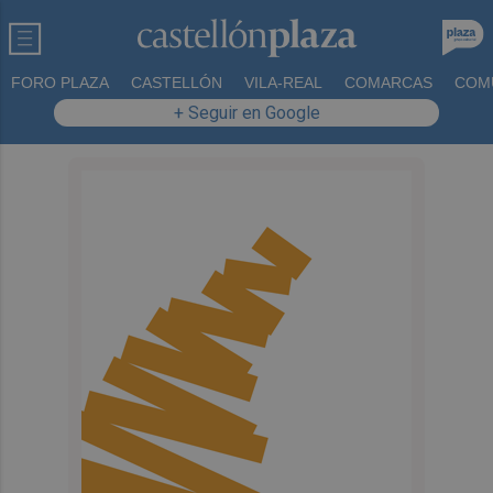
FORO PLAZA
CASTELLÓN
VILA-REAL
COMARCAS
COM
+ Seguir en Google