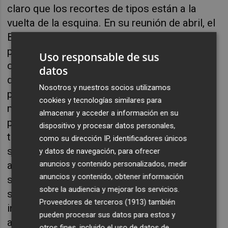
claro que los recortes de tipos están a la
vuelta de la esquina. En su reunión de abril, el
BCE mantuvo los tipos sin cambios, pero
podría ser la última vez, ya que el banco
Uso responsable de sus
central dejó claro a los mercados que está
datos
dispuesto a relajar la política monetaria en su
Nosotros y nuestros socios utilizamos
próxima reunión de junio. Actualmente los
cookies y tecnologías similares para
mercados asignan aproximadamente una
almacenar y acceder a información en su
probabilidad del 90% a un primer recorte de
dispositivo y procesar datos personales,
tipos en junio. Nuestras expectativas son
como su dirección IP, identificadores únicos
similares y creemos que el entorno es el
y datos de navegación, para ofrecer
anuncios y contenido personalizados, medir
adecuado para que el BCE empiece a relajar
anuncios y contenido, obtener información
su política monetaria. El banco central se
sobre la audiencia y mejorar los servicios.
siente alentado por los avances en la
Proveedores de terceros (1913)
también
inflación de la eurozona, lo que debería
pueden procesar sus datos para estos y
allanar el camino para un primer recorte de
otros fines, incluido el uso de datos de