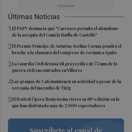
Últimas Noticias
1
El PSPV denuncia que "Carrasco permita el abandono
de la acequia del Camí la Ratlla de Castelló"
2
El Premio Príncipe de Asturias Avelino Corma pondrá el
broche a la clausura del congreso de cerámica Ignite
3
La Guardia Civil detona 68 proyectiles de 75 mm de la
guerra civil encontrados en Villores
4
Las granjas de Catí mantienen su actividad a pesar de la
cercanía del incendio de Tírig
5
El festival Ópera Benicàssim cierra su 18ª edición en la
que han disfrutado más de 2.000 espectadores
Suscríbete al canal de