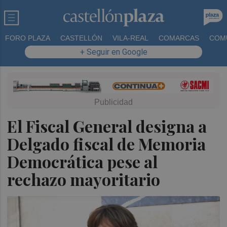
FORO PLAZA
CASTELLÓN
VILA-REAL
COMARCAS
COM
+ Seguir en Google
El Fiscal General designa a
Delgado fiscal de Memoria
Democrática pese al
rechazo mayoritario