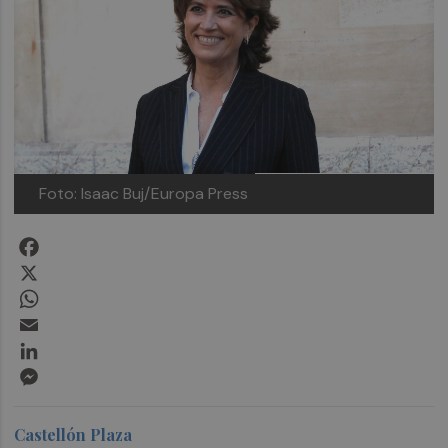
Foto: Isaac Buj/Europa Press
Facebook
X
WhatsApp
Email
LinkedIn
Messenger
Castellón Plaza