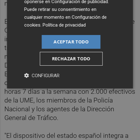
oponerse en
Configuración de publicidad
.
nacional.
Puede retirar su consentimiento en
cualquier momento en
Configuración de
En cuanto a la participación del Ministerio de
cookies
.
Política de privacidad
Ciencia, ha dicho que desarrolla
investigaciones científicas contra el fuego a
ACEPTAR TODO
través de la Agencia Estatal de Investigación
mientras que el de Interior, mediante la
RECHAZAR TODO
Dirección General de Protección Civil y
Emergencias mantiene el dispositivo de
CONFIGURAR
observación y coordinación del fuego 24
horas 7 días a la semana con 2.000 efectivos
de la UME, los miembros de la Policía
Nacional y los agentes de la Dirección
General de Tráfico.
"El dispositivo del estado español integra a