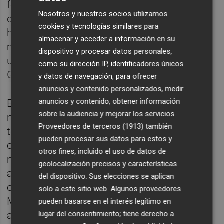
forestales (GIF). En total, la superficie
Nosotros y nuestros socios utilizamos
quemada en esos fuegos supera las 66.000
cookies y tecnologías similares para
hectáreas, dos puntos por debajo de la
almacenar y acceder a información en su
media de la última década, de las cuales
dispositivo y procesar datos personales,
unas 47.000 han sido calcinadas en los 18
como su dirección IP, identificadores únicos
GIF.
y datos de navegación, para ofrecer
anuncios y contenido personalizados, medir
anuncios y contenido, obtener información
El ministro ha afirmado que en este
sobre la audiencia y mejorar los servicios.
momento el Estado mantiene activados
Proveedores de terceros (1913)
también
todos sus medios en apoyo a las
pueden procesar sus datos para estos y
comunidades autónomas y participa con
otros fines, incluido el uso de datos de
más de 600 efectivos de las BRIF, 26
geolocalización precisos y características
aviones, 24 helicópteros, 4 aeronaves de
del dispositivo. Sus elecciones se aplican
observación; cinco bases aéreas del
solo a este sitio web. Algunos proveedores
Ministerio de Defensa para acometer un
pueden basarse en el interés legítimo en
lugar del consentimiento; tiene derecho a
ataque directo al fuego en todo el territorio