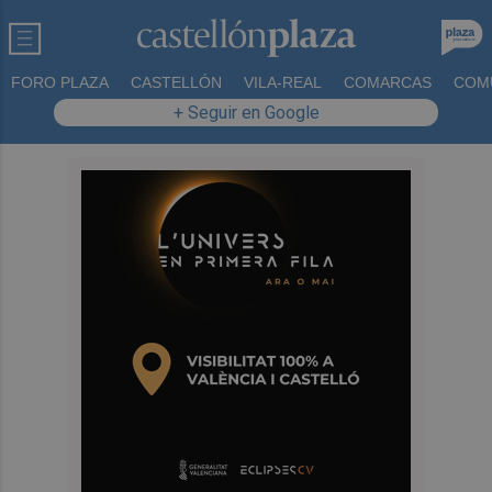
FORO PLAZA
CASTELLÓN
VILA-REAL
COMARCAS
COM
+ Seguir en Google