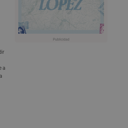
ir
e a
na