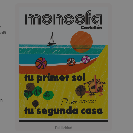
7
3:48
ro