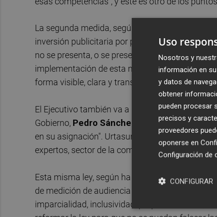
esas competencias", y este es otro de los punto
La segunda medida, según ha indicado Urtasun, 
Uso respons
inversión publicitaria por parte de todas las ad
no se presenta, o se presenta de forma opaca", h
Nosotros y nuestr
implementación de esta normativa, todas las ins
información en su 
forma visible, clara y transparente".
y datos de navega
obtener informació
pueden procesar su
El Ejecutivo también va a reformar la Ley de Pub
precisos y caracte
Gobierno,
Pedro
Sánchez
, para introducir crit
proveedores pueden
en su asignación". Urtasun ha aclarado que estos
oponerse en
Confi
expertos, sector de la comunicación y los grupo
Configuración de 
Esta misma ley, según ha avanzado el ministro d
CONFIGURAR
de medición de audiencia y la metodología que ut
imparcialidad, inclusividad, proporcionalidad, n