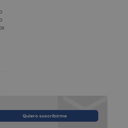
o
do
os
Quiero suscribirme