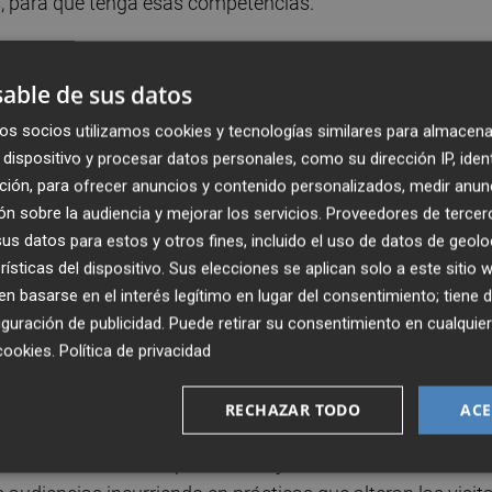
s, para que tenga esas competencias.
es el establecimiento de un deber de publicación anual d
able de sus datos
ministraciones públicas. "Esta es una información que hoy 
a indicado, para después añadir que a partir de la
os socios utilizamos cookies y tecnologías similares para almacena
tituciones públicas deberán publicar esta información "d
dispositivo y procesar datos personales, como su dirección IP, iden
ción, para ofrecer anuncios y contenido personalizados, medir anun
n sobre la audiencia y mejorar los servicios.
Proveedores de tercer
s datos para estos y otros fines, incluido el uso de datos de geolo
licidad Institucional, como ya anunció el presidente del
rísticas del dispositivo. Sus elecciones se aplican solo a este sitio
erios de "transparencia, proporcionalidad y no discriminaci
 basarse en el interés legítimo en lugar del consentimiento; tiene 
 criterios serán elaborados a partir del trabajo con
guración de publicidad
. Puede retirar su consentimiento en cualqu
s parlamentarios.
cookies
.
Política de privacidad
e Cultura, será reformada para garantizar que los sistem
RECHAZAR TODO
ACE
ilicen cumpla los principios de transparencia,
o discriminación, comparabilidad y verificabilidad. "Vamos