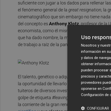
suficiente con jugar a los dados para rellenar l
el fenómeno general de la
great resignation,
la g
cinematográfico que sin embargo no tiene nada
del concepto es
Anthony Klotz
, profesor de la
economista, como él mismo excusa cuando le pi
Uso respons
que ha dado nombre, la multiplicación de vacan
de trabajo a raíz de la pandemia, y que promete 
Nosotros y nuestr
información en su 
y datos de navega
obtener informació
pueden procesar su
precisos y caracte
El talento, genético o adquirido, de las revistas
proveedores pueden
la oportunidad de llevarlo a su terreno, esto es,
oponerse en
Confi
tuiteros de diversos investigadores y profesores
Configuración de 
golpe de etiqueta
#leavingacademia
,
Nature
con
la corriente de la gran renuncia, en la que no s
CONFIGURAR