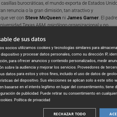
as casillas burocráticas, el mundo exporta de Estados Unid
ran renuncia o la gran dimisión, tan atractivo y
 que ver con
Steve McQueen
ni
James Garner
. El padr
 Universidad Texas A&M, psicólogo organizacional y no
den predecir las
repercusiones
en el mercado laboral de 
able de sus datos
tes por el abandono masivo de trabajadores de sus puest
alargarse.
os socios utilizamos cookies y tecnologías similares para almacena
dispositivo y procesar datos personales, como su dirección IP, iden
ción, para ofrecer anuncios y contenido personalizados, medir anun
n sobre la audiencia y mejorar los servicios.
Proveedores de tercer
s datos para estos y otros fines, incluido el uso de datos de geolo
rísticas del dispositivo. Sus elecciones se aplican solo a este sitio
 científicas en absorber nuevos patrones no iba a desperdic
 basarse en el interés legítimo en lugar del consentimiento; tiene 
 sobre todo, la universidad. Haciéndose eco de los testimon
guración de publicidad
. Puede retirar su consentimiento en cualqu
 que han renunciado a la vida académica por la industria 
cookies
.
Política de privacidad
firma que la educación superior tampoco puede escapar 
olo puntúa el conocido y escocido
burnout
, el
agotamiento
RECHAZAR TODO
ACE