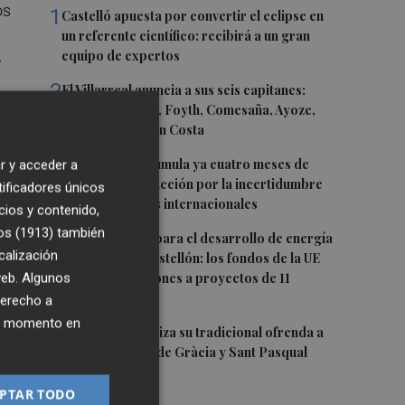
os
1
Castelló apuesta por convertir el eclipse en
un referente científico: recibirá a un gran
equipo de expertos
e
2
El Villarreal anuncia a sus seis capitanes:
Gerard Moreno, Foyth, Comesaña, Ayoze,
lo
Cardona y Logan Costa
os
3
La cerámica acumula ya cuatro meses de
r y acceder a
caídas de producción por la incertidumbre
tificadores únicos
en los mercados internacionales
cios y contenido,
os (1913)
también
4
Otra inyección para el desarrollo de energía
calización
renovable en Castellón: los fondos de la UE
destinan 19 millones a proyectos de 11
 web. Algunos
iar
municipios
derecho a
ios
ier momento en
a
5
El Villarreal realiza su tradicional ofrenda a
la Mare de Déu de Gràcia y Sant Pasqual
a
Baylón
PTAR TODO