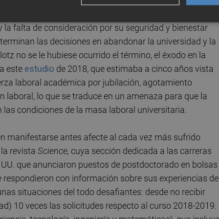
s personas que trabajan la ciencia.
y la falta de consideración por su seguridad y bienestar
terminan las decisiones en abandonar la universidad y la
tz no se le hubiese ocurrido el término, el éxodo en la
ía este
estudio
de 2018, que estimaba a cinco años vista
uerza laboral académica por jubilación, agotamiento
ón laboral, lo que se traduce en un amenaza para que la
n las condiciones de la masa laboral universitaria.
en manifestarse antes afecte al cada vez más sufrido
la revista
Science,
cuya sección
dedicada a las carreras
. UU. que anunciaron puestos de postdoctorado en bolsas
que respondieron con información sobre sus experiencias de
 unas situaciones del todo desafiantes: desde no recibir
ad) 10 veces las solicitudes respecto al curso 2018-2019.