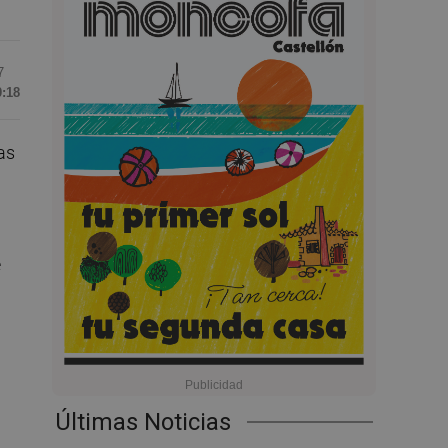
7
0:18
as
e
Últimas Noticias