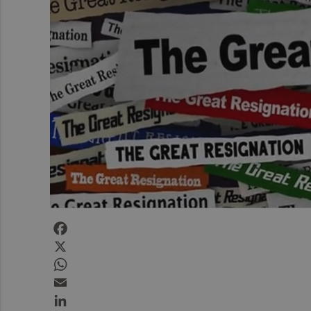
Facebook
X
WhatsApp
Email
LinkedIn