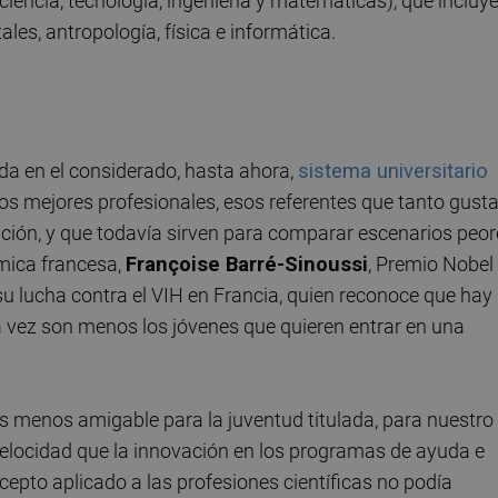
iencia, tecnología, ingeniería y matemáticas), que incluy
ales, antropología, física e informática.
da en el considerado, hasta ahora,
sistema universitario
 los mejores profesionales, esos referentes que tanto gust
ación, y que todavía sirven para comparar escenarios peor
mica francesa,
Franç
oise Barré-Sinoussi
, Premio Nobel
su lucha contra el VIH en Francia, quien reconoce que hay
da vez son menos los jóvenes que quieren entrar en una
es menos amigable para la juventud titulada, para nuestro
velocidad que la innovación en los programas de ayuda e
ncepto aplicado a las profesiones científicas no podía