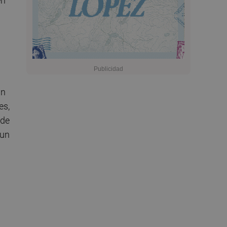
en
an
es,
 de
 un