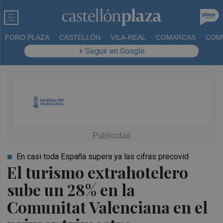
FORO PLAZA
CASTELLÓN
VILA-REAL
COMARCAS
COM
+ Seguir en Google
En casi toda España supera ya las cifras precovid
El turismo extrahotelero
sube un 28% en la
Comunitat Valenciana en el