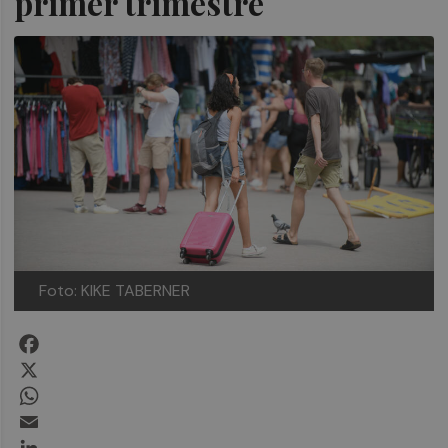
primer trimestre
Foto: KIKE TABERNER
Facebook
X
WhatsApp
Email
LinkedIn