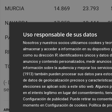
MURCIA
14.869
23.793
NAVARRA
17.259
10.444
2
Uso responsable de sus datos
PAÍS VASCO
28.728
15.261
2
Nosotros y nuestros socios utilizamos cookies y tecn
almacenar y acceder a información en su dispositivo 
RIOJA, LA
11.443
4.211
como su dirección IP, identificadores únicos y datos 
anuncios y contenido personalizados, medir anuncios 
TOTAL
2.095.826
762.321
64
información sobre la audiencia y mejorar los servicios
(1913)
también pueden procesar sus datos para estos y
de datos de geolocalización precisos y características
(- Dato protegido por el INE para respetar el
elecciones se aplican solo a este sitio web. Algunos
secreto estadístico)
en el interés legítimo en lugar del consentimiento; ti
Configuración de publicidad
. Puede retirar su consent
momento en
Configuración de cookies
.
Política de pr
ARCHIVADO EN
HOTEL
TURISMO