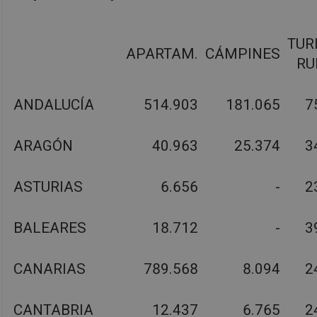
TUR
APARTAM.
CÁMPINES
RU
ANDALUCÍA
514.903
181.065
7
ARAGÓN
40.963
25.374
3
ASTURIAS
6.656
-
2
BALEARES
18.712
-
3
CANARIAS
789.568
8.094
2
CANTABRIA
12.437
6.765
2