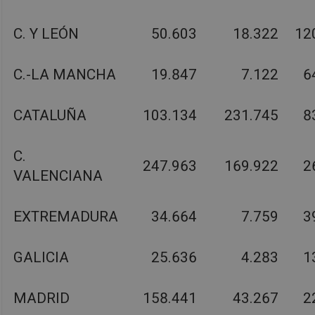
C. Y LEÓN
50.603
18.322
12
C.-LA MANCHA
19.847
7.122
6
CATALUÑA
103.134
231.745
8
C.
247.963
169.922
2
VALENCIANA
EXTREMADURA
34.664
7.759
3
GALICIA
25.636
4.283
1
MADRID
158.441
43.267
2