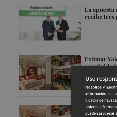
La apuesta 
recibe tres
Estimar Val
creatividad
Uso respons
Nosotros y nuestr
información en su 
y datos de navega
obtener informació
Estimar Val
pueden procesar su
Hotels, abr