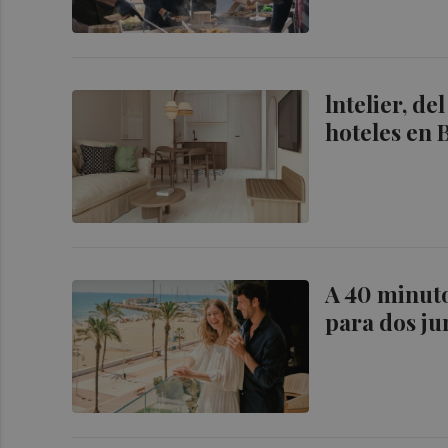
lntelier, d
hoteles en 
A 40 minuto
para dos ju