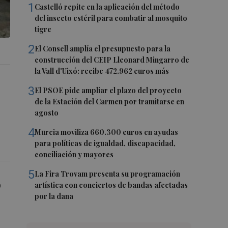
1
Castelló repite en la aplicación del método
del insecto estéril para combatir al mosquito
tigre
2
El Consell amplía el presupuesto para la
construcción del CEIP Lleonard Mingarro de
la Vall d'Uixó: recibe 472.962 euros más
3
El PSOE pide ampliar el plazo del proyecto
de la Estación del Carmen por tramitarse en
agosto
4
Murcia moviliza 660.300 euros en ayudas
para políticas de igualdad, discapacidad,
conciliación y mayores
5
La Fira Trovam presenta su programación
o
artística con conciertos de bandas afectadas
por la dana