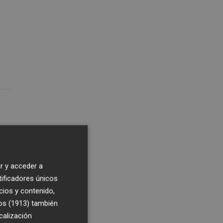
r y acceder a
tificadores únicos
cios y contenido,
os (1913)
también
calización