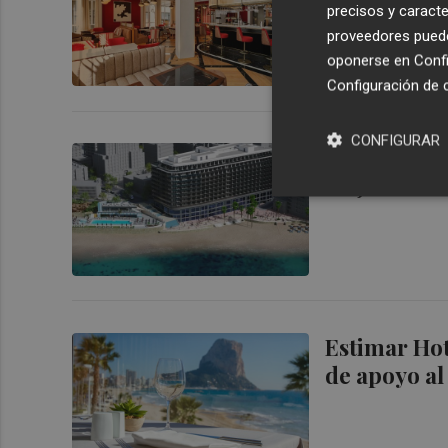
precisos y caracte
proveedores pueden
oponerse en
Confi
Configuración de 
CONFIGURAR
Estimar Hote
mejorar la 
Estimar Hot
de apoyo al