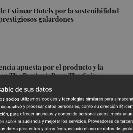
de Estimar Hotels por la sostenibilidad
 prestigiosos galardones
encia apuesta por el producto y la
 en The Banker’s Bar y The Coin
able de sus datos
os socios utilizamos cookies y tecnologías similares para almacena
dispositivo y procesar datos personales, como su dirección IP, iden
ción, para ofrecer anuncios y contenido personalizados, medir anun
n sobre la audiencia y mejorar los servicios.
Proveedores de tercer
encia, el primer hotel urbano de Estimar
s datos para estos y otros fines, incluido el uso de datos de geolo
e sus puertas en pleno centro valenciano