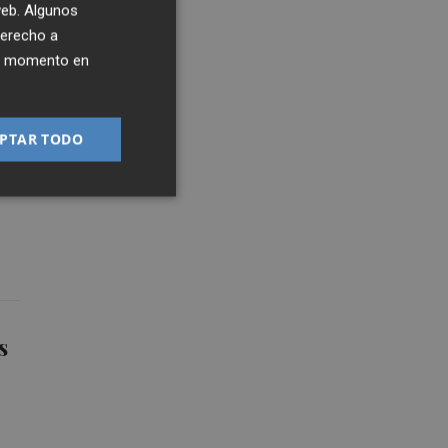
 web. Algunos
derecho a
ier momento en
PTAR TODO
s