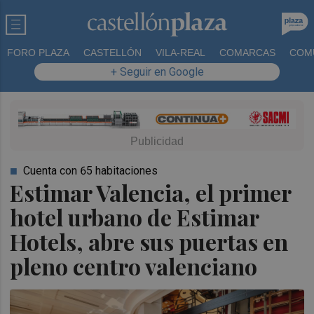
FORO PLAZA
CASTELLÓN
VILA-REAL
COMARCAS
COM
+ Seguir en Google
Cuenta con 65 habitaciones
Estimar Valencia, el primer
hotel urbano de Estimar
Hotels, abre sus puertas en
pleno centro valenciano