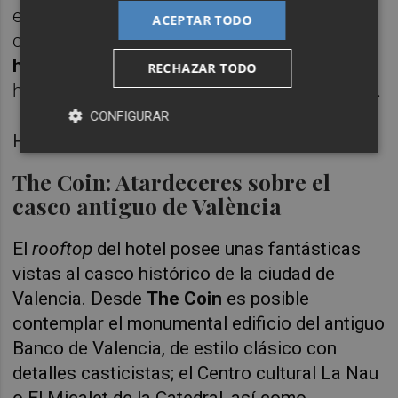
escalfados. Tampoco pueden faltar el
ACEPTAR TODO
chocolate a la taza con churros, o la típica
horchata acompañada de fartons
, como
RECHAZAR TODO
homenaje al producto y tradición valenciana.
CONFIGURAR
Habitación Junior Sweet. Foto: AP
The Coin: Atardeceres sobre el
casco antiguo de València
El
rooftop
del hotel posee unas fantásticas
vistas al casco histórico de la ciudad de
Valencia. Desde
The Coin
es posible
contemplar el monumental edificio del antiguo
Banco de Valencia, de estilo clásico con
detalles casticistas; el Centro cultural La Nau