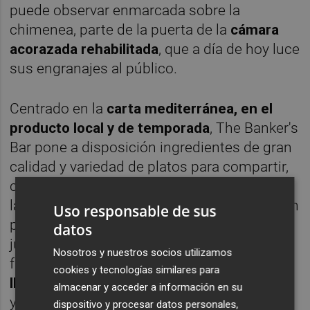
puede observar enmarcada sobre la
chimenea, parte de la puerta de la
cámara
acorazada rehabilitada
, que a día de hoy luce
sus engranajes al público.
Centrado en la
carta mediterránea, en el
producto local y de temporada
, The Banker's
Bar pone a disposición ingredientes de gran
calidad y variedad de platos para compartir,
con un pequeño giro creativo. Es el caso de
la
flor de alcachofa confitada
y terminada en
Uso responsable de sus
parrilla con panceta ibérica, que se sirve
datos
junto a un texturizado de carbón que se
Nosotros y nuestros socios utilizamos
funde en boca, o la
berenjena asada a la
cookies y tecnologías similares para
llama glaseada
acompañada de salsa
almacenar y acceder a información en su
yakiniku, miel y cebolleta china. Por
dispositivo y procesar datos personales,