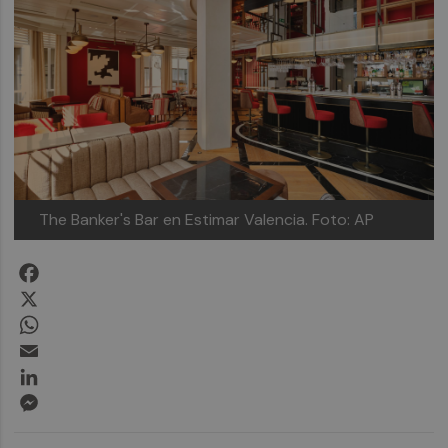
The Banker's Bar en Estimar Valencia. Foto: AP
Facebook
X
WhatsApp
Email
LinkedIn
Messenger