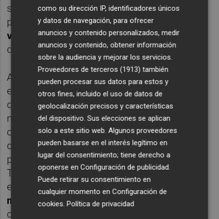
supuesto, no faltan los productos de
como su dirección IP, identificadores únicos
y datos de navegación, para ofrecer
proximidad, como los mejores
quesos
anuncios y contenido personalizados, medir
valencianos
o un arroz
meloso en caldero
,
anuncios y contenido, obtener información
de pescado y verduras de temporada.
sobre la audiencia y mejorar los servicios.
Proveedores de terceros (1913)
también
Además, se trata del lugar donde se sirve
pueden procesar sus datos para estos y
el
desayuno del hotel
, que incluye una zona
otros fines, incluido el uso de datos de
de buffet en la que destacan sus
geolocalización precisos y características
mermeladas, yogures y bollería caseros,
del dispositivo. Sus elecciones se aplican
solo a este sitio web. Algunos proveedores
como propuesta dulce y los embutidos y
pueden basarse en el interés legítimo en
quesos, así como una gran variedad de
lugar del consentimiento; tiene derecho a
panes, entre las elecciones saladas.
oponerse en
Configuración de publicidad
.
También dispone de platos a la carta, como
Puede retirar su consentimiento en
el
bikini de jamón ibérico con queso
cualquier momento en
Configuración de
manchego y mantequilla trufada
, y los
cookies
.
Política de privacidad
clásicos huevos fritos, revueltos o