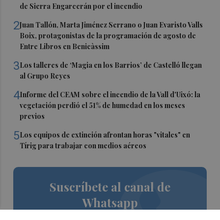
de Sierra Engarcerán por el incendio
2
Juan Tallón, Marta Jiménez Serrano o Juan Evaristo Valls
Boix, protagonistas de la programación de agosto de
Entre Libros en Benicàssim
3
Los talleres de ‘Magia en los Barrios’ de Castelló llegan
al Grupo Reyes
4
Informe del CEAM sobre el incendio de la Vall d'Uixó: la
vegetación perdió el 51% de humedad en los meses
previos
5
Los equipos de extinción afrontan horas "vitales" en
Tírig para trabajar con medios aéreos
Suscríbete al canal de
Whatsapp
Siempre al día de las últimas noticias