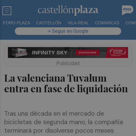
FORO PLAZA
CASTELLÓN
VILA-REAL
COMARCAS
COM
+ Seguir en Google
La valenciana Tuvalum
entra en fase de liquidación
Tras una década en el mercado de
bicicletas de segunda mano, la compañía
terminará por disolverse pocos meses