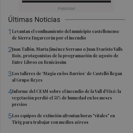
Últimas Noticias
1
Levantan el confinamiento del municipio castellonense
de Sierra Engarcerán por el incendio
2
Juan Tallón, Marta Jiménez Serrano o Juan Evaristo Valls
Boix, protagonistas de la programación de agosto de
Entre Libros en Benicàssim
3
Los talleres de ‘Magia en los Barrios’ de Castelló llegan
al Grupo Reyes
4
Informe del CEAM sobre el incendio de la Vall d'Uixó: la
vegetación perdió el 51% de humedad en los meses
previos
5
Los equipos de extinción afrontan horas "vitales" en
Tírig para trabajar con medios aéreos