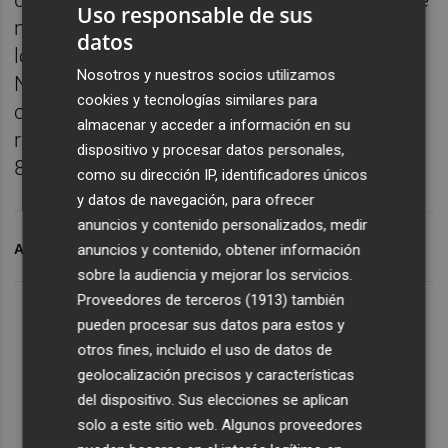
que la empresa alcanzó en 2024 una cifra de
Uso responsable de sus
negocio de 4,26 millones de euros, frente a
datos
los 3,99 millones registrados un año antes.
Nosotros y nuestros socios utilizamos
No obstante, la sociedad cerró el ejercicio
cookies y tecnologías similares para
con unas pérdidas de 572.933 euros, si bien
almacenar y acceder a información en su
redujo los números rojos respecto a los
dispositivo y procesar datos personales,
896.908 euros contabilizados en 2023.
como su dirección IP, identificadores únicos
y datos de navegación, para ofrecer
anuncios y contenido personalizados, medir
anuncios y contenido, obtener información
ARCHIVADO EN
TUVALUM
sobre la audiencia y mejorar los servicios.
Proveedores de terceros (1913)
también
pueden procesar sus datos para estos y
otros fines, incluido el uso de datos de
geolocalización precisos y características
del dispositivo. Sus elecciones se aplican
solo a este sitio web. Algunos proveedores