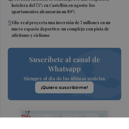
hotelera del 75% en Castellón en agosto: los
apartamentos alcanzarán un 89%
5
Vila-real proyecta una inversión de 7 millones en un
nuevo espacio deportivo: un complejo con pista de
atletismo y ciclismo
Suscríbete al canal de
Whatsapp
Siempre al día de las últimas noticias
¡Quiero suscribirme!