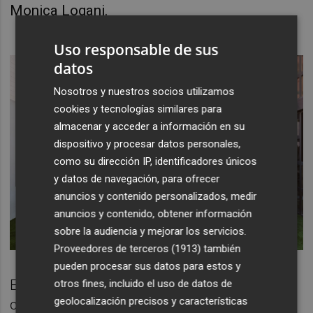
Monica Logani.
Uso responsable de sus
datos
Nosotros y nuestros socios utilizamos
cookies y tecnologías similares para
almacenar y acceder a información en su
dispositivo y procesar datos personales,
como su dirección IP, identificadores únicos
y datos de navegación, para ofrecer
anuncios y contenido personalizados, medir
anuncios y contenido, obtener información
sobre la audiencia y mejorar los servicios.
Proveedores de terceros (1913)
también
pueden procesar sus datos para estos y
En Yuvod operan como PaaS (plataforma
otros fines, incluido el uso de datos de
geolocalización precisos y características
como servicio) en cuatro verticales: