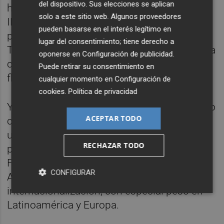
del dispositivo. Sus elecciones se aplican
hospitality (hostelería); operadores
solo a este sitio web. Algunos proveedores
IPTV/OTT; plataformas deportivas y
pueden basarse en el interés legítimo en
propietarios y/o creadores de contenido.
lugar del consentimiento; tiene derecho a
También en este caso, la solución se articula
oponerse en
Configuración de publicidad
.
como una plataforma
end-to-end
en la nube
Puede retirar su consentimiento en
flexible y escalable.
cualquier momento en
Configuración de
cookies
.
Política de privacidad
Yuvod consiguió a mediados del año pasado
ACEPTAR TODO
captar 4 millones de euros, tres de ellos de
una ronda de inversión y el restante
RECHAZAR TODO
procedente del Instituto Valenciano de
Finanzas y Enisa. Como en el caso de
CONFIGURAR
Azzulei, su deseo es acelerar la
internacionalización, con especial peso en
Latinoamérica y Europa.