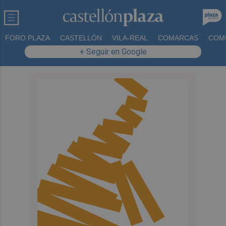
FORO PLAZA
CASTELLÓN
VILA-REAL
COMARCAS
COM
+ Seguir en Google