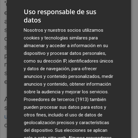
"compatibilice el crecimiento de las
Uso responsable de sus
empresas con la cobertura laboral". Pero
datos
avisan que aumentar costes es complicado
si no hay más ingresos. Y estos servicios
Nosotros y nuestros socios utilizamos
dependen de las tarifas de la ciudadanía y
cookies y tecnologías similares para
almacenar y acceder a información en su
subvenciones de las Administraciones
dispositivo y procesar datos personales,
públicas. Esta negociación coincide en un
como su dirección IP, identificadores únicos
momento en el que Gobierno aplica una
y datos de navegación, para ofrecer
serie de bonificaciones de manera
anuncios y contenido personalizados, medir
excepcional.
anuncios y contenido, obtener información
sobre la audiencia y mejorar los servicios.
Asimismo, el pasado mes de noviembre los
Proveedores de terceros (1913)
también
sindicatos se movilizaron para reivindicar
pueden procesar sus datos para estos y
otros fines, incluido el uso de datos de
una jubilación anticipada
y la aplicación de
geolocalización precisos y características
coeficientes reductores.
del dispositivo. Sus elecciones se aplican
solo a este sitio web. Algunos proveedores