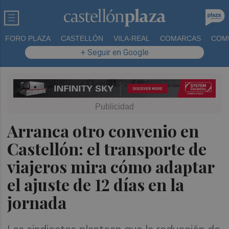
FORO PLAZA
CASTELLÓN
VILA-REAL
COMARCAS
COM
+ Seguir en Google
Arranca otro convenio en
Castellón: el transporte de
viajeros mira cómo adaptar
el ajuste de 12 días en la
jornada