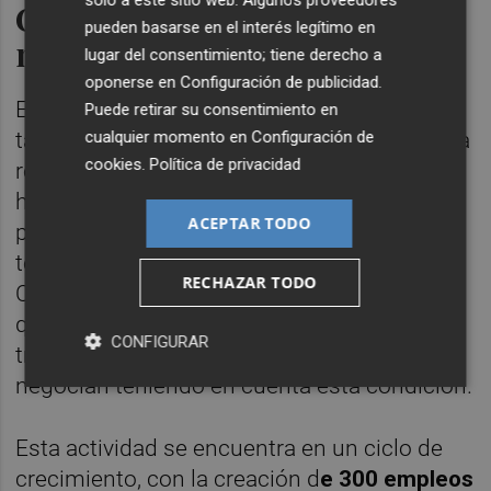
Convenio del transporte de
pueden basarse en el interés legítimo en
mercancías por carretera
lugar del consentimiento; tiene derecho a
oponerse en
Configuración de publicidad
.
El
transporte de mercancías por carretera
Puede retirar su consentimiento en
cualquier momento en
Configuración de
también aguarda la nueva jornada laboral. La
cookies
.
Política de privacidad
rebaja de las 40 a las 37,5 horas semanales
ha sido pactada entre el Gobierno y los
ACEPTAR TODO
principales sindicatos (UGT y CCOO) pero el
texto que ha iniciado su trámite en el
RECHAZAR TODO
Congreso carece de los apoyos necesarios
que aseguren su aprobación. La patronal del
CONFIGURAR
transporte de mercancías y UGT y CCOO
negocian teniendo en cuenta esta condición.
Esta actividad se encuentra en un ciclo de
crecimiento, con la creación d
e 300 empleos