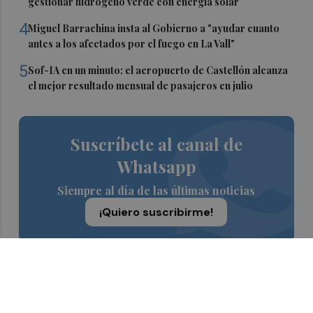
gestionar hidrógeno verde con energía solar
4
Miguel Barrachina insta al Gobierno a "ayudar cuanto
antes a los afectados por el fuego en La Vall"
5
Sof-IA en un minuto: el aeropuerto de Castellón alcanza
el mejor resultado mensual de pasajeros en julio
Suscríbete al canal de
Whatsapp
Siempre al día de las últimas noticias
¡Quiero suscribirme!