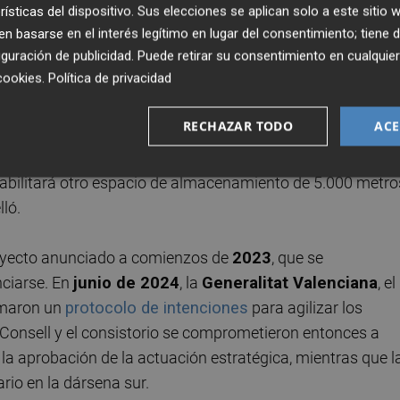
ucturas y Territorio
ha iniciado el estudio del
Proyecto
rísticas del dispositivo. Sus elecciones se aplican solo a este sitio
ación ambiental estratégica simplificada
, según
 basarse en el interés legítimo en lugar del consentimiento; tiene 
guración de publicidad
. Puede retirar su consentimiento en cualqu
Una vez se avale esta solicitud -que sustituye a la anti
cookies
.
Política de privacidad
as Sostenibles-, Ignis tendrá vía libre para comenzar la
RECHAZAR TODO
ACE
una parcela del polígono del Serrallo de 160.000 metros
habilitará otro espacio de almacenamiento de 5.000 metro
ló.
royecto anunciado a comienzos de
2023
, que se
ciarse. En
junio de 2024
, la
Generalitat Valenciana
, el
rmaron un
protocolo de intenciones
para agilizar los
l Consell y el consistorio se comprometieron entonces a
 y la aprobación de la actuación estratégica, mientras que l
rio en la dársena sur.