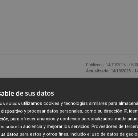
Publicado: 14/10/2025 ·
06:0
Actualizado: 14/10/2025 · 1
 activado el trámite ambiental para desarrollar una
plant
able de sus datos
rincipales inversiones industriales previstas en los próxim
os socios utilizamos cookies y tecnologías similares para almacena
1.400 millones de euros
. El proyecto, denominado
dispositivo y procesar datos personales, como su dirección IP, iden
mplantará en la
zona logística de
Logistics
, en el entorno d
ción, para ofrecer anuncios y contenido personalizados, medir anun
n sobre la audiencia y mejorar los servicios.
Proveedores de tercer
s datos para estos y otros fines, incluido el uso de datos de geolo