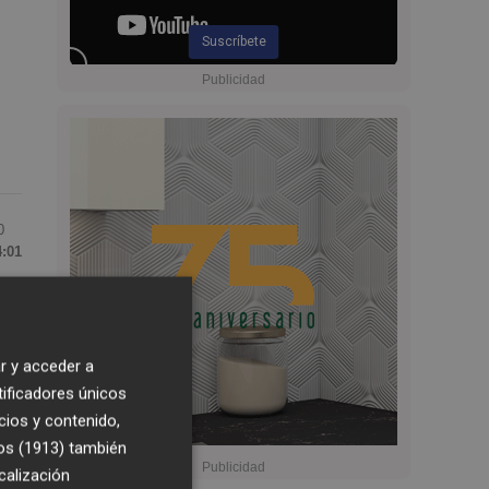
Suscríbete
0
4:01
a
os
r y acceder a
tificadores únicos
el
cios y contenido,
os (1913)
también
calización