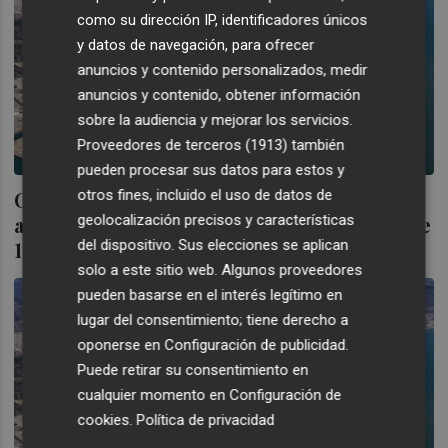
como su dirección IP, identificadores únicos
y datos de navegación, para ofrecer
anuncios y contenido personalizados, medir
anuncios y contenido, obtener información
sobre la audiencia y mejorar los servicios.
Proveedores de terceros (1913)
también
pueden procesar sus datos para estos y
otros fines, incluido el uso de datos de
Cuenta atrás para la planta de Ignis de
geolocalización precisos y características
amoniaco verde en Castelló: la inversión de
del dispositivo. Sus elecciones se aplican
1.400 millones inicia el trámite ambiental
solo a este sitio web. Algunos proveedores
pueden basarse en el interés legítimo en
lugar del consentimiento; tiene derecho a
oponerse en
Configuración de publicidad
.
Puede retirar su consentimiento en
cualquier momento en
Configuración de
cookies
.
Política de privacidad