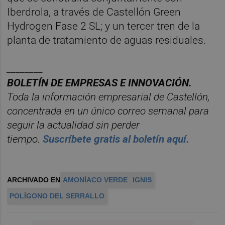
Iberdrola, a través de Castellón Green
Hydrogen Fase 2 SL; y un tercer tren de la
planta de tratamiento de aguas residuales.
________
BOLET
ÍN DE EMPRESAS E INNOVACIÓN.
Toda la información empresarial de Castellón,
concentrada en un
ú
nico
correo semanal para
seguir la actualidad sin perder
tiempo.
Suscr
í
bete
gratis al
bolet
í
n
aqu
í
.
ARCHIVADO EN
AMONÍACO VERDE
IGNIS
POLÍGONO DEL SERRALLO