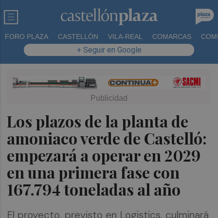
FORO PLAZA
CASTELLÓN
VILA-REAL
COMARCAS
COM
+ Seguir en Google
Los plazos de la planta de
amoniaco verde de Castelló:
empezará a operar en 2029
en una primera fase con
167.794 toneladas al año
El proyecto, previsto en Logistics, culminará