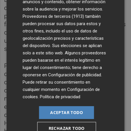
anuncios y contenido, obtener información
combinación de electrolizadores con una
sobre la audiencia y mejorar los servicios.
potencia total de
600 MW
, repartidos en tres
Proveedores de terceros (1913)
también
fases iguales de 200 MW cada una, mientras
pueden procesar sus datos para estos y
otros fines, incluido el uso de datos de
que el nitrógeno se generará a partir de una
geolocalización precisos y características
unidad de separación de aire, ambos
del dispositivo. Sus elecciones se aplican
situados en la plataforma.
solo a este sitio web. Algunos proveedores
pueden basarse en el interés legítimo en
Para este proceso, la planta obtendrá agua
lugar del consentimiento; tiene derecho a
del mar. Para ello, llevará a cabo a cabo una
oponerse en
Configuración de publicidad
.
conducción hacia el puerto destinada a
Puede retirar su consentimiento en
captar agua marina y bombear el caudal
cualquier momento en
Configuración de
cookies
.
Política de privacidad
necesario para alimentar los 600 MW de
electrólisis previstos. Según la
ACEPTAR TODO
documentación remitida a la Confederación
Hidrográfica del Júcar, podrá utilizar 11,5
RECHAZAR TODO