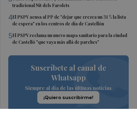
tradicional Nit dels Farolets
4
El PSPV acusa al PP de "dejar que crezca un 31 % la lista
de espera" en los centros de día de Castellón
5
El PSPV reclama un nuevo mapa sanitario para la ciudad
de Castelló "que vaya más allá de parches"
Suscríbete al canal de
Whatsapp
Siempre al día de las últimas noticias
¡Quiero suscribirme!