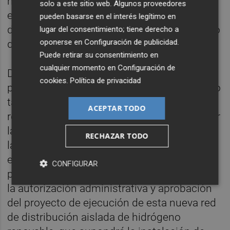
millones procederán de financiación
solo a este sitio web. Algunos proveedores
europea, con el propósito de avanzar en la
pueden basarse en el interés legítimo en
descarbonización industrial y sustituir el uso
lugar del consentimiento; tiene derecho a
oponerse en
Configuración de publicidad
.
de gas por fuentes energéticas limpias.
Puede retirar su consentimiento en
cualquier momento en
Configuración de
De manera paralela a la tramitación de la
cookies
.
Política de privacidad
planta de Onda, los promotores han activado
también el proyecto para la instalación de la
ACEPTAR TODO
red de distribución que permitirá suministrar
la energía verde al eje cerámico ubicado en
RECHAZAR TODO
las localidades de
Onda, Vila-real y Betxí
. La
empresa
Redexis
, que participa en el
CONFIGURAR
proyecto junto a Smartenergy, ha solicitado
la autorización administrativa y aprobación
del proyecto de ejecución de esta nueva red
de distribución aislada de hidrógeno