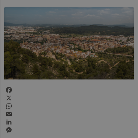
Facebook
X
WhatsApp
Email
LinkedIn
Messenger