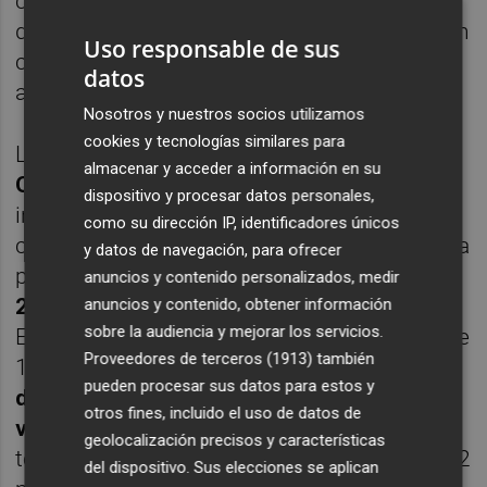
capacidad para cubrir todo el eje cerámico
de l'Alcora, convirtiéndose en una instalación
Uso responsable de sus
clave para la descarbonización del sector
datos
azulejero.
Nosotros y nuestros socios utilizamos
cookies y tecnologías similares para
La planta de hidrógeno verde
Orange.bat en
almacenar y acceder a información en su
Onda
dispone ya de autorización ambiental
dispositivo y procesar datos personales,
integrada desde el pasado mes de junio y
como su dirección IP, identificadores únicos
contempla arrancar las obras en 2027, con la
y datos de navegación, para ofrecer
previsión de estar
operativa en mayo de
anuncios y contenido personalizados, medir
2028
. El proyecto se ubicará en el polígono
anuncios y contenido, obtener información
sobre la audiencia y mejorar los servicios.
El Colomer e incorporará un electrolizador de
Proveedores de terceros (1913)
también
100 MWe, con capacidad para
generar más
pueden procesar sus datos para estos y
de 16.400 toneladas anuales de hidrógeno
otros fines, incluido el uso de datos de
verde
. La iniciativa movilizará una inversión
geolocalización precisos y características
total de
180 millones de euros
, de los que 82
del dispositivo. Sus elecciones se aplican