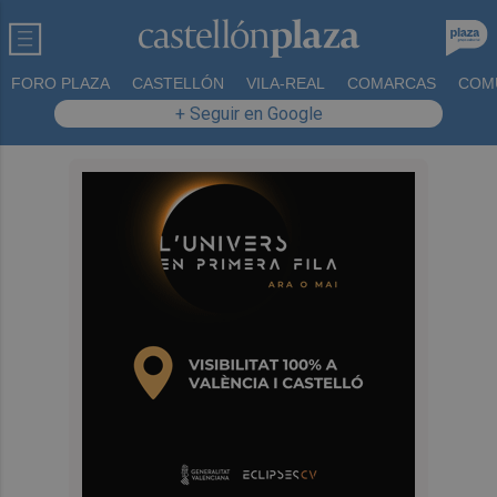
FORO PLAZA
CASTELLÓN
VILA-REAL
COMARCAS
COM
+ Seguir en Google