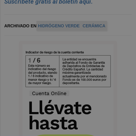
Suscr
í
bete
gratis al bolet
í
n aqu
í.
ARCHIVADO EN
HIDRÓGENO VERDE
CERÁMICA