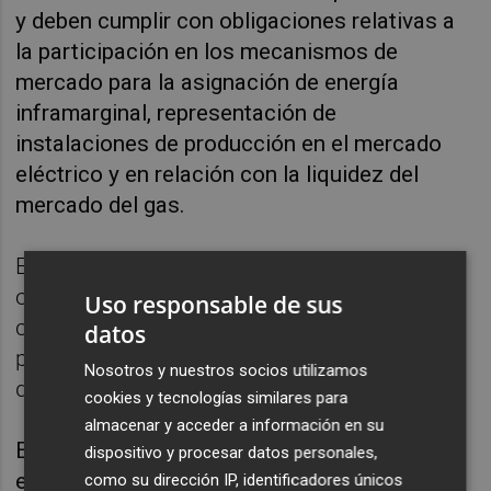
y deben cumplir con obligaciones relativas a
la participación en los mecanismos de
mercado para la asignación de energía
inframarginal, representación de
instalaciones de producción en el mercado
eléctrico y en relación con la liquidez del
mercado del gas.
En el caso del sector eléctrico, los
operadores dominantes, que determina con
Uso responsable de sus
carácter anual la CNMC, al igual que los
datos
principales, se establecen de forma
Nosotros y nuestros socios utilizamos
diferenciada por actividad.
cookies y tecnologías similares para
almacenar y acceder a información en su
El grupo Endesa es el operador dominante en
dispositivo y procesar datos personales,
el sector eléctrico, seguido de Iberdrola y
como su dirección IP, identificadores únicos