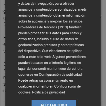
y datos de navegación, para ofrecer
EDP; aunque en el caso de la actividad de
anuncios y contenido personalizados, medir
generación de electricidad el primero es el
anuncios y contenido, obtener información
grupo Iberdrola, seguido de Endesa, Naturgy y
sobre la audiencia y mejorar los servicios.
EDP.
Proveedores de terceros (1913)
también
pueden procesar sus datos para estos y
El grupo Endesa es el operador dominante
otros fines, incluido el uso de datos de
en la actividad de suministro de electricidad,
geolocalización precisos y características
seguido por Iberdrola y EDP.
del dispositivo. Sus elecciones se aplican
solo a este sitio web. Algunos proveedores
pueden basarse en el interés legítimo en
En el gas natural, el operador dominante es
lugar del consentimiento; tiene derecho a
Naturgy, con Endesa y Repsol a continuación;
oponerse en
Configuración de publicidad
.
mientras que Repsol es el primero en los
Puede retirar su consentimiento en
sectores de carburantes y de gases licuados
cualquier momento en
Configuración de
del petróleo, seguido de Cepsa.
cookies
.
Política de privacidad
ACEPTAR TODO