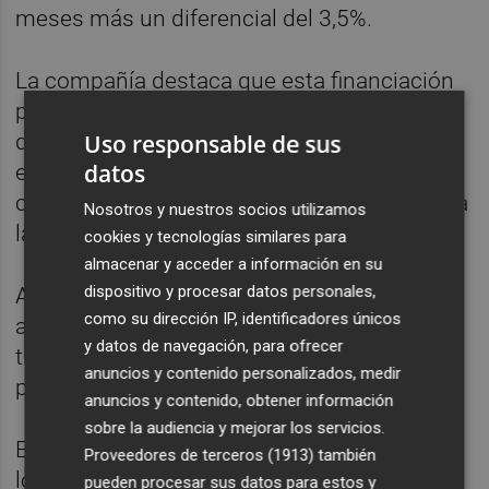
meses más un diferencial del 3,5%.
La compañía destaca que esta financiación
permitirá reforzar su estructura financiera y
Uso responsable de sus
dotarse de recursos adicionales para
datos
ejecutar sus planes de crecimiento en unas
condiciones de plazo y carencia adaptadas a
Nosotros y nuestros socios utilizamos
las necesidades del proyecto empresarial.
cookies y tecnologías similares para
almacenar y acceder a información en su
dispositivo y procesar datos personales,
Asimismo, Endurance Motive señala que la
como su dirección IP, identificadores únicos
aprobación de la operación se ha producido
y datos de navegación, para ofrecer
tras el análisis de su plan de negocio por
anuncios y contenido personalizados, medir
parte del IVF y de un tercero independiente.
anuncios y contenido, obtener información
sobre la audiencia y mejorar los servicios.
Esta nueva inyección de recursos se suma a
Proveedores de terceros (1913)
también
los 1,625 millones de euros obtenidos
pueden procesar sus datos para estos y