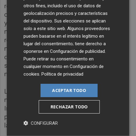
recientemente mediante préstamos
otros fines, incluido el uso de datos de
geolocalización precisos y características
convertibles, una operación que la empresa
del dispositivo. Sus elecciones se aplican
ya comunicó al mercado el pasado 18 de
solo a este sitio web. Algunos proveedores
mayo. De esta forma, la firma continúa
pueden basarse en el interés legítimo en
reforzando su capacidad financiera en un
lugar del consentimiento; tiene derecho a
momento en el que busca acelerar su
oponerse en
Configuración de publicidad
.
desarrollo comercial e industrial dentro del
Puede retirar su consentimiento en
sector del almacenamiento energético y la
cualquier momento en
Configuración de
movilidad eléctrica.
cookies
.
Política de privacidad
ACEPTAR TODO
La información ha sido remitida al mercado
mediante una comunicación de Otra
RECHAZAR TODO
Información Relevante firmada por el
presidente del consejo de administración de
CONFIGURAR
la compañía, Ander Muelas.