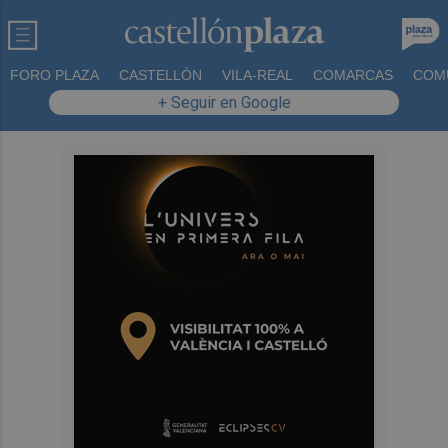
FORO PLAZA
CASTELLÓN
VILA-REAL
COMARCAS
COM
+ Seguir en Google