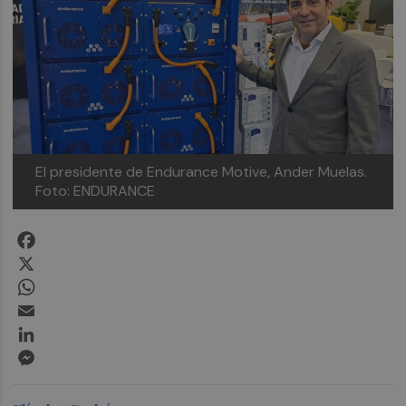
El presidente de Endurance Motive, Ander Muelas.
Foto: ENDURANCE
Facebook
X
WhatsApp
Email
LinkedIn
Messenger