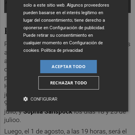
Actividades en Estepark.
solo a este sitio web. Algunos proveedores
pueden basarse en el interés legítimo en
lugar del consentimiento; tiene derecho a
Programación de verano
oponerse en
Configuración de publicidad
.
Puede retirar su consentimiento en
cualquier momento en
Configuración de
Por otra parte,
Estepark
impulsará diferentes
cookies
.
Política de privacidad
actividades gratuitas durante junio, julio y
agosto. Concretamente, llevará a
ACEPTAR TODO
cabo
Tardeos Musicales
en la planta
primera, los viernes de 20.00 a 21.00 horas.
RECHAZAR TODO
Han confirmado
Paloma Marco
el 27
junio;
Dos Golfos by Five
(Hits de los 80 y
CONFIGURAR
90) el 4 julio; el
DJ Xavi Llombart
el 11 de
julio; y
Sophia Sanspock
los días 18 y 25 de
julioo.
Luego, el 1 de agosto, a las 19 horas, será el