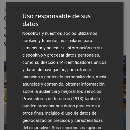
Por su parte, en ocio cuenta con la cadena
Uso responsable de sus
Ocine Premium
, el parque infantil de
Kidom,
datos
Jumper, Mini Golf, una pista de hielo, un
Nosotros y nuestros socios utilizamos
espacio para karts y bumpers y el
cookies y tecnologías similares para
gimnasio de Keasy Fit.
almacenar y acceder a información en su
dispositivo y procesar datos personales,
como su dirección IP, identificadores únicos
y datos de navegación, para ofrecer
anuncios y contenido personalizados, medir
anuncios y contenido, obtener información
sobre la audiencia y mejorar los servicios.
Proveedores de terceros (1913)
también
pueden procesar sus datos para estos y
otros fines, incluido el uso de datos de
geolocalización precisos y características
del dispositivo. Sus elecciones se aplican