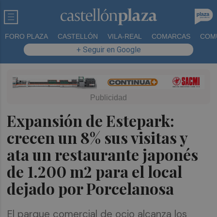
FORO PLAZA
CASTELLÓN
VILA-REAL
COMARCAS
COM
+ Seguir en Google
Expansión de Estepark:
crecen un 8% sus visitas y
ata un restaurante japonés
de 1.200 m2 para el local
dejado por Porcelanosa
El parque comercial de ocio alcanza los