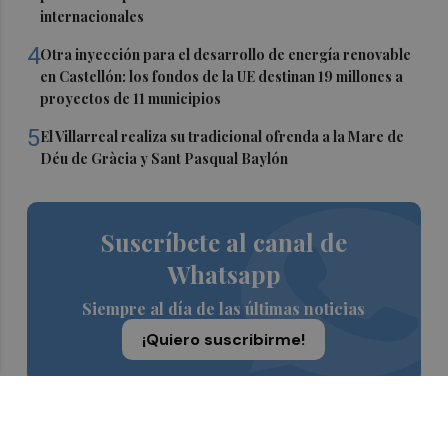
internacionales
4
Otra inyección para el desarrollo de energía renovable
en Castellón: los fondos de la UE destinan 19 millones a
proyectos de 11 municipios
5
El Villarreal realiza su tradicional ofrenda a la Mare de
Déu de Gràcia y Sant Pasqual Baylón
Suscríbete al canal de
Whatsapp
Siempre al día de las últimas noticias
¡Quiero suscribirme!