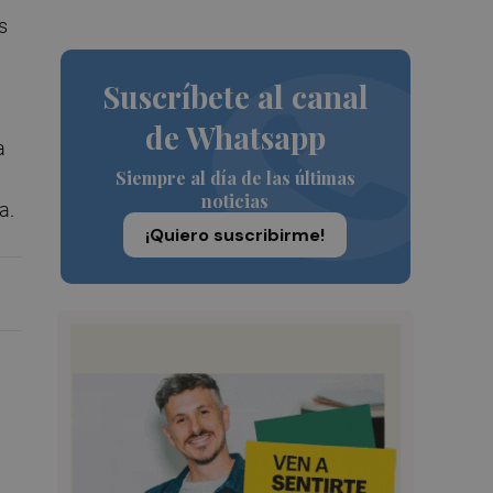
s
Suscríbete al canal
de Whatsapp
a
Siempre al día de las últimas
noticias
a.
¡Quiero suscribirme!