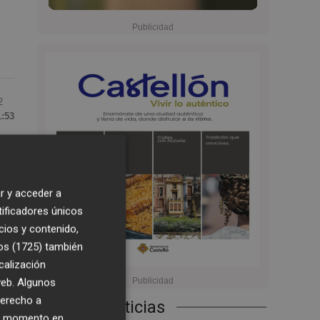
2
1:53
r y acceder a
tificadores únicos
cios y contenido,
rá
os (1725)
también
calización
 web. Algunos
derecho a
Últimas Noticias
ier momento en