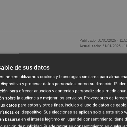
Publicado: 31/01/2025 ·
11:5
Actualizado: 31/01/2025 · 1
 a una empresa de Toledo,
Imefy,
la fabricación y
able de sus datos
nta de producción de hidrógeno renovable de España (25
os socios utilizamos cookies y tecnologías similares para almacena
Castelló.
dispositivo y procesar datos personales, como su dirección IP, iden
ción, para ofrecer anuncios y contenido personalizados, medir anun
o situado en la provincia de Toledo, fabricará, suministra
n sobre la audiencia y mejorar los servicios.
Proveedores de tercer
 transformador de potencia trifásico, de 37
s datos para estos y otros fines, incluido el uso de datos de geolo
lovoltios (kV) de relación de transformación, y será
rísticas del dispositivo. Sus elecciones se aplican solo a este sitio
 basarse en el interés legítimo en lugar del consentimiento; tiene 
guración de publicidad
. Puede retirar su consentimiento en cualqu