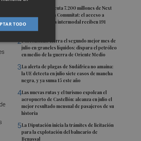
1
El Gobierno ejecuta 7.200 millones de Next
Generation en la Comunitat: el acceso a
PortCastelló y la intermodal reciben 191
PTAR TODO
millones
2
PortCastelló cierra el segundo mejor mes de
julio en graneles líquidos: dispara el petróleo
es
en medio de la guerra de Oriente Medio
3
La alerta de plagas de Sudáfrica no amaina:
la UE detecta en julio siete casos de mancha
negra, y ya suma 15 este año
4
Las nuevas rutas y el turismo espolean el
aeropuerto de Castellón: alcanza en julio el
nde
mejor resultado mensual de pasajeros de su
historia
s
5
La Diputación inicia la trámites de licitación
para la explotación del balneario de
Benassal