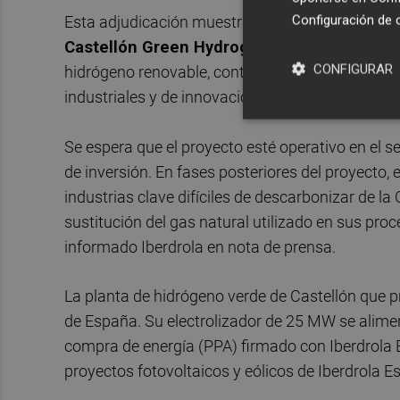
Configuración de 
Esta adjudicación muestra la confianza de bp e 
Castellón Green Hydrogen,
por las empresas e
CONFIGURAR
hidrógeno renovable, contribuyendo a la vertebra
industriales y de innovación en un mercado en c
Se espera que el proyecto esté operativo en el
de inversión. En fases posteriores del proyecto,
industrias clave difíciles de descarbonizar de 
sustitución del gas natural utilizado en sus proc
informado Iberdrola en nota de prensa.
La planta de hidrógeno verde de Castellón que 
de España. Su electrolizador de 25 MW se alimen
compra de energía (PPA) firmado con Iberdrola
proyectos fotovoltaicos y eólicos de Iberdrola E