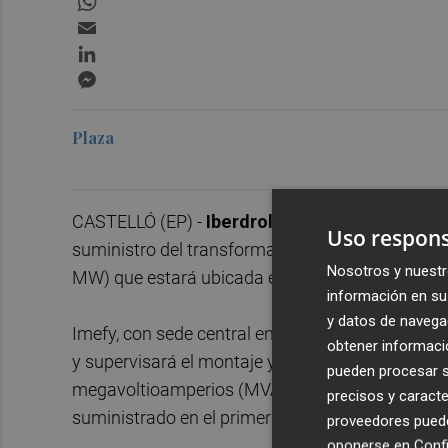
Email
LinkedIn
Messenger
Plaza
CASTELLÓ (EP) -
Iberdrola
y
bp
han adjudicado
Uso respons
suministro del transformador para la mayor pla
Nosotros y nuestr
MW) que estará ubicada en la refinería de bp en 
información en su 
y datos de navega
Imefy, con sede central en Los Yébenes, municipi
obtener informació
y supervisará el montaje y puesta en marcha del
pueden procesar su
megavoltioamperios (MVA) de potencia y 66/30 ki
precisos y caracte
suministrado en el primer trimestre de 2026.
proveedores pueden
oponerse en
Confi