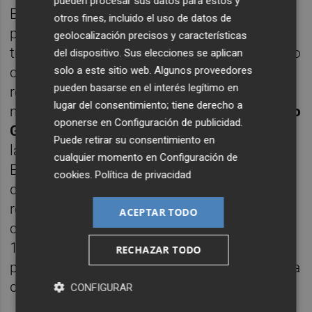
pueden procesar sus datos para estos y
En la categoría de TFM, el premio ha sido
otros fines, incluido el uso de datos de
para
Paula Fernández Fernández
, por su
geolocalización precisos y características
trabajo Estudio de la viabilidad del biosecado
del dispositivo. Sus elecciones se aplican
como alternativa al secado convencional de
solo a este sitio web. Algunos proveedores
pueden basarse en el interés legítimo en
rechazos de una planta de tratamiento
lugar del consentimiento; tiene derecho a
mecánico y biológico, tutorizado por
Antonio
oponerse en
Configuración de publicidad
.
Gallardo
. Estos galardones forman parte de
Puede retirar su consentimiento en
la convocatoria anual del Vicerrectorado de
cualquier momento en
Configuración de
Estudiantado y Vida Saludable, en la que
cookies
.
Política de privacidad
distintas cátedras y aulas universitarias
reconocen el talento del estudiantado. En el
ACEPTAR TODO
caso de la Cátedra BP, se han concedido
1.000 euros para el mejor TFG, 750 euros
RECHAZAR TODO
para cada uno de los accésits en la categoría
de TFG y 1.000 euros para el mejor TFM.
CONFIGURAR