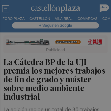
FORO PLAZA
CASTELLÓN
VILA-REAL
COMARCAS
COM
+ Seguir en Google
La Cátedra BP de la UJI
premia los mejores trabajos
de fin de grado y máster
sobre medio ambiente
industrial
La edición recibe un total de 35 trabajos