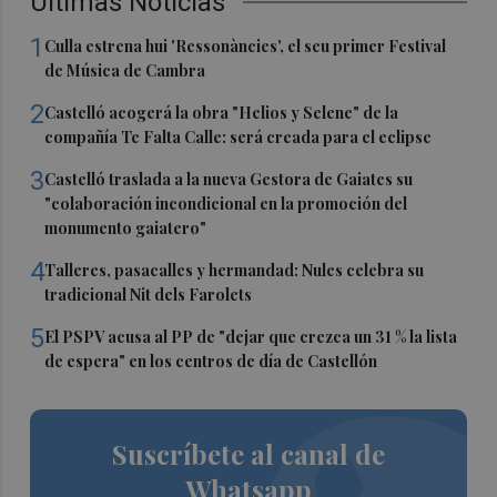
Últimas Noticias
1
Culla estrena hui 'Ressonàncies', el seu primer Festival
de Música de Cambra
2
Castelló acogerá la obra "Helios y Selene" de la
compañía Te Falta Calle: será creada para el eclipse
3
Castelló traslada a la nueva Gestora de Gaiates su
"colaboración incondicional en la promoción del
monumento gaiatero"
4
Talleres, pasacalles y hermandad: Nules celebra su
tradicional Nit dels Farolets
5
El PSPV acusa al PP de "dejar que crezca un 31 % la lista
de espera" en los centros de día de Castellón
Suscríbete al canal de
Whatsapp