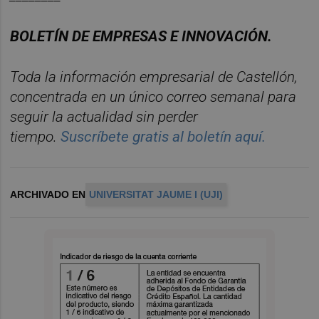
BOLET
ÍN DE EMPRESAS E INNOVACIÓN.
Toda la información empresarial de Castellón,
concentrada en un
ú
nico
correo semanal para
seguir la actualidad sin perder
tiempo.
Suscr
í
bete
gratis al
bolet
í
n
aqu
í
.
ARCHIVADO EN
UNIVERSITAT JAUME I (UJI)